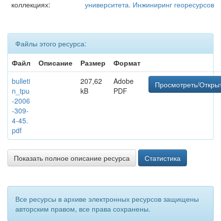
коллекциях:
университета. Инжиниринг георесурсов
Файлы этого ресурса:
Файл
Описание
Размер
Формат
bulleti
207,62
Adobe
Просмотреть/Откры
n_tpu
kB
PDF
-2006
-309-
4-45.
pdf
Показать полное описание ресурса
Статистика
Все ресурсы в архиве электронных ресурсов защищены
авторским правом, все права сохранены.