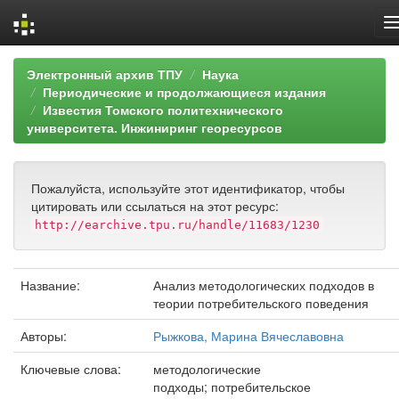
Skip
Электронный архив ТПУ
Наука
navigation
Периодические и продолжающиеся издания
Известия Томского политехнического
университета. Инжиниринг георесурсов
Пожалуйста, используйте этот идентификатор, чтобы
цитировать или ссылаться на этот ресурс:
http://earchive.tpu.ru/handle/11683/1230
Название:
Анализ методологических подходов в
теории потребительского поведения
Авторы:
Рыжкова, Марина Вячеславовна
Ключевые слова:
методологические
подходы; потребительское