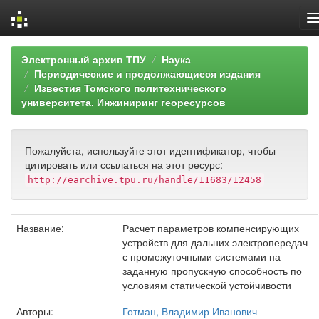
Skip
Электронный архив ТПУ
Наука
navigation
Периодические и продолжающиеся издания
Известия Томского политехнического
университета. Инжиниринг георесурсов
Пожалуйста, используйте этот идентификатор, чтобы
цитировать или ссылаться на этот ресурс:
http://earchive.tpu.ru/handle/11683/12458
Название:
Расчет параметров компенсирующих
устройств для дальних электропередач
с промежуточными системами на
заданную пропускную способность по
условиям статической устойчивости
Авторы:
Готман, Владимир Иванович