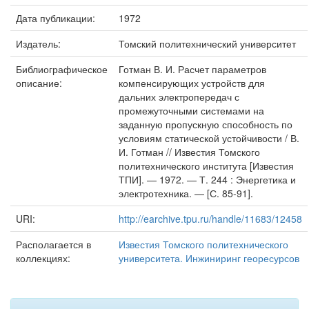
Дата публикации:
1972
Издатель:
Томский политехнический университет
Библиографическое
Готман В. И. Расчет параметров
описание:
компенсирующих устройств для
дальних электропередач с
промежуточными системами на
заданную пропускную способность по
условиям статической устойчивости / В.
И. Готман // Известия Томского
политехнического института [Известия
ТПИ]. — 1972. — Т. 244 : Энергетика и
электротехника. — [С. 85-91].
URI:
http://earchive.tpu.ru/handle/11683/12458
Располагается в
Известия Томского политехнического
коллекциях:
университета. Инжиниринг георесурсов