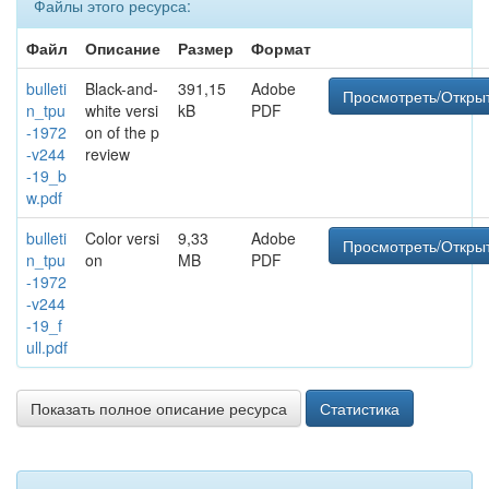
Файлы этого ресурса:
Файл
Описание
Размер
Формат
bulleti
Black-and-
391,15
Adobe
Просмотреть/Откры
n_tpu
white versi
kB
PDF
-1972
on of the p
-v244
review
-19_b
w.pdf
bulleti
Color versi
9,33
Adobe
Просмотреть/Откры
n_tpu
on
MB
PDF
-1972
-v244
-19_f
ull.pdf
Показать полное описание ресурса
Статистика