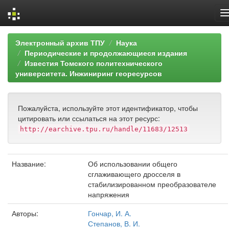
Skip
Электронный архив ТПУ
Наука
navigation
Периодические и продолжающиеся издания
Известия Томского политехнического
университета. Инжиниринг георесурсов
Пожалуйста, используйте этот идентификатор, чтобы
цитировать или ссылаться на этот ресурс:
http://earchive.tpu.ru/handle/11683/12513
Название:
Об использовании общего
сглаживающего дросселя в
стабилизированном преобразователе
напряжения
Авторы:
Гончар, И. А.
Степанов, В. И.