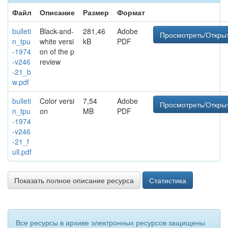
Файл
Описание
Размер
Формат
bulleti
Black-and-
281,46
Adobe
Просмотреть/Откры
n_tpu
white versi
kB
PDF
-1974
on of the p
-v246
review
-21_b
w.pdf
bulleti
Color versi
7,54
Adobe
Просмотреть/Откры
n_tpu
on
MB
PDF
-1974
-v246
-21_f
ull.pdf
Показать полное описание ресурса
Статистика
Все ресурсы в архиве электронных ресурсов защищены