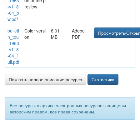
-1963
on of the p
-v118
review
-04_b
w.pdf
bulleti
Color versi
8,01
Adobe
Просмотреть/Откры
n_tpu
on
MB
PDF
-1963
-v118
-04_f
ull.pdf
Показать полное описание ресурса
Статистика
Все ресурсы в архиве электронных ресурсов защищены
авторским правом, все права сохранены.