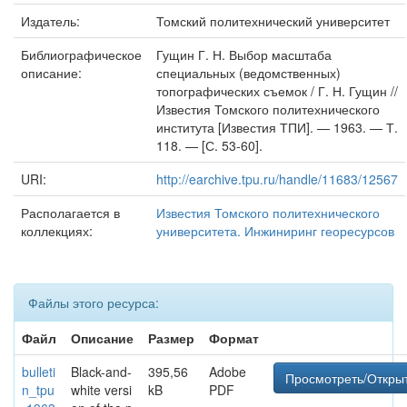
Издатель:
Томский политехнический университет
Библиографическое
Гущин Г. Н. Выбор масштаба
описание:
специальных (ведомственных)
топографических съемок / Г. Н. Гущин //
Известия Томского политехнического
института [Известия ТПИ]. — 1963. — Т.
118. — [С. 53-60].
URI:
http://earchive.tpu.ru/handle/11683/12567
Располагается в
Известия Томского политехнического
коллекциях:
университета. Инжиниринг георесурсов
Файлы этого ресурса:
Файл
Описание
Размер
Формат
bulleti
Black-and-
395,56
Adobe
Просмотреть/Откры
n_tpu
white versi
kB
PDF