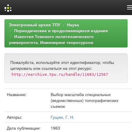
Skip
Электронный архив ТПУ
Наука
navigation
Периодические и продолжающиеся издания
Известия Томского политехнического
университета. Инжиниринг георесурсов
Пожалуйста, используйте этот идентификатор, чтобы
цитировать или ссылаться на этот ресурс:
http://earchive.tpu.ru/handle/11683/12567
Название:
Выбор масштаба специальных
(ведомственных) топографических
съемок
Авторы:
Гущин, Г. Н.
Дата публикации:
1963