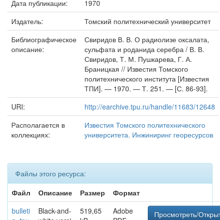
Дата публикации:
1970
Издатель:
Томский политехнический университет
Библиографическое
Свиридов В. В. О радиолизе оксалата,
описание:
сульфата и роданида серебра / В. В.
Свиридов, Т. М. Пушкарева, Г. А.
Браницкая // Известия Томского
политехнического института [Известия
ТПИ]. — 1970. — Т. 251. — [С. 86-93].
URI:
http://earchive.tpu.ru/handle/11683/12648
Располагается в
Известия Томского политехнического
коллекциях:
университета. Инжиниринг георесурсов
Файлы этого ресурса:
Файл
Описание
Размер
Формат
bulleti
Black-and-
519,65
Adobe
Просмотреть/Откры