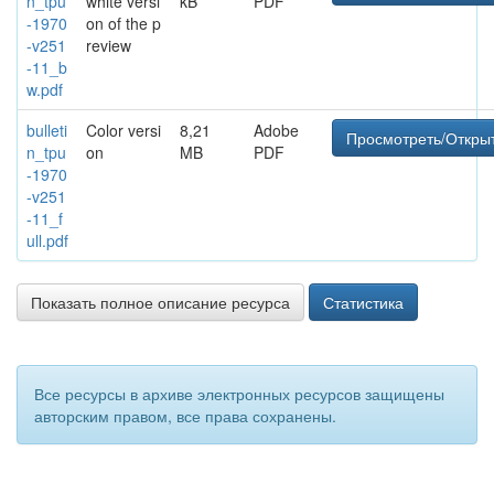
n_tpu
white versi
kB
PDF
-1970
on of the p
-v251
review
-11_b
w.pdf
bulleti
Color versi
8,21
Adobe
Просмотреть/Откры
n_tpu
on
MB
PDF
-1970
-v251
-11_f
ull.pdf
Показать полное описание ресурса
Статистика
Все ресурсы в архиве электронных ресурсов защищены
авторским правом, все права сохранены.