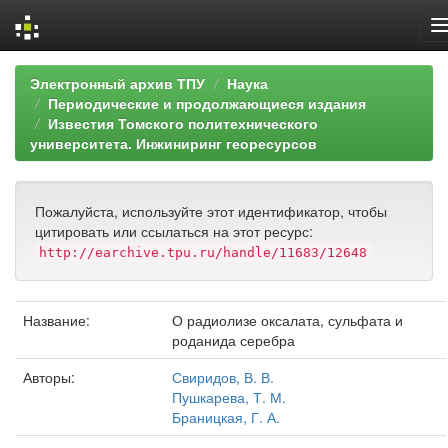
Skip
Электронный архив ТПУ
Наука
navigation
Периодические и продолжающиеся издания
Известия Томского политехнического
университета. Инжиниринг георесурсов
Пожалуйста, используйте этот идентификатор, чтобы
цитировать или ссылаться на этот ресурс:
http://earchive.tpu.ru/handle/11683/12648
Название:
О радиолизе оксалата, сульфата и
роданида серебра
Авторы:
Свиридов, В. В.
Пушкарева, Т. М.
Браницкая, Г. А.