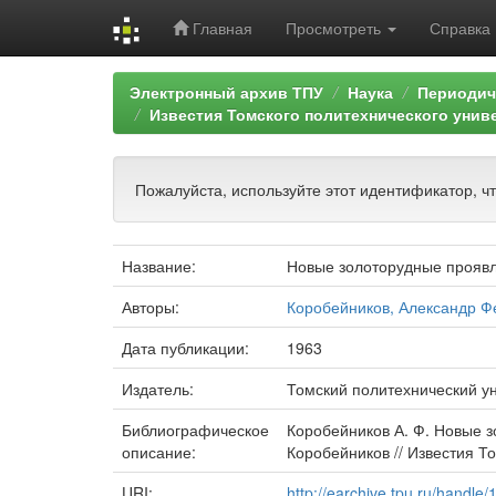
Главная
Просмотреть
Справка
Skip
Электронный архив ТПУ
Наука
Периодич
navigation
Известия Томского политехнического унив
Пожалуйста, используйте этот идентификатор, ч
Название:
Новые золоторудные проявл
Авторы:
Коробейников, Александр Ф
Дата публикации:
1963
Издатель:
Томский политехнический у
Библиографическое
Коробейников А. Ф. Новые з
описание:
Коробейников // Известия То
URI:
http://earchive.tpu.ru/handle