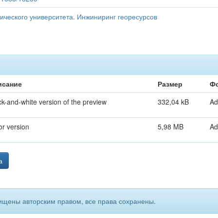
ического университета. Инжиниринг георесурсов
исание
Размер
Ф
ck-and-white version of the preview
332,04 kB
Ad
or version
5,98 MB
Ad
а
ищены авторским правом, все права сохранены.