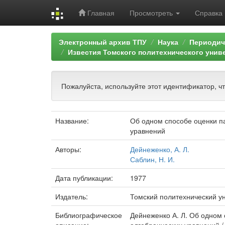
Главная
Просмотреть
Справка
Skip
Электронный архив ТПУ
Наука
Периодич
navigation
Известия Томского политехнического унив
Пожалуйста, используйте этот идентификатор, ч
Название:
Об одном способе оценки п
уравнений
Авторы:
Дейнеженко, А. Л.
Саблин, Н. И.
Дата публикации:
1977
Издатель:
Томский политехнический у
Библиографическое
Дейнеженко А. Л. Об одном