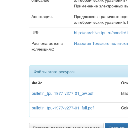
описание:
алгебраических уравнений / 
Применение электронных вы
Аннотация:
Предложены граничные оцен
алгебраических уравнений.
URI:
http://earchive.tpu.ru/handle
Располагается в
Известия Томского политехн
коллекциях:
Файлы этого ресурса:
Файл
Оп
bulletin_tpu-1977-v277-01_bw.pdf
Bla
bulletin_tpu-1977-v277-01_full.pdf
Col
Показать полное описание ресурса
Статистик