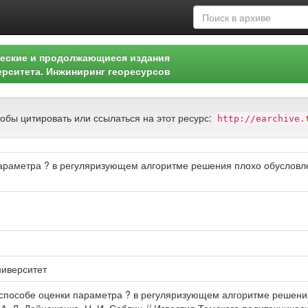
еские и продолжающиеся издания
ерситета. Инжиниринг георесурсов
тобы цитировать или ссылаться на этот ресурс:
http://earchive.
араметра ? в регуляризующем алгоритме решения плохо обусловл
ниверситет
 способе оценки параметра ? в регуляризующем алгоритме решен