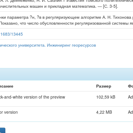
А. Л. Дейнеженко, Н. И. Саблин // Известия Томского политехническ
числительных машин и прикладная математика. — [С. 3-5].
ки параметра ?н, ?в в регуляризующем алгоритме А. Н. Тихонова
 Показано, что число обусловленности регуляризованной системы 
/11683/13445
ического университета. Инжиниринг георесурсов
исание
Размер
Ф
ck-and-white version of the preview
102,59 kB
Ad
or version
4,22 MB
Ad
а