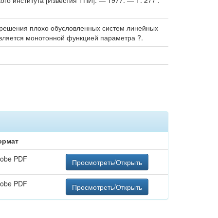
ого института [Известия ТПИ]. — 1977. — Т. 277 :
 решения плохо обусловленных систем линейных
является монотонной функцией параметра ?.
ормат
obe PDF
Просмотреть/Открыть
obe PDF
Просмотреть/Открыть