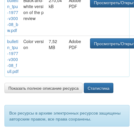
bulleti
Black-and-
270,04
Adobe
Просмотреть/Откры
n_tpu
white versi
kB
PDF
-1977
on of the p
-v300
review
-08_b
w.pdf
bulleti
Color versi
7,52
Adobe
Просмотреть/Откры
n_tpu
on
MB
PDF
-1977
-v300
-08_f
ull.pdf
Показать полное описание ресурса
Статистика
Все ресурсы в архиве электронных ресурсов защищены
авторским правом, все права сохранены.