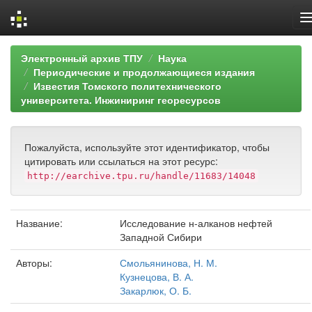
Skip
Электронный архив ТПУ
Наука
navigation
Периодические и продолжающиеся издания
Известия Томского политехнического
университета. Инжиниринг георесурсов
Пожалуйста, используйте этот идентификатор, чтобы
цитировать или ссылаться на этот ресурс:
http://earchive.tpu.ru/handle/11683/14048
Название:
Исследование н-алканов нефтей
Западной Сибири
Авторы:
Смольянинова, Н. М.
Кузнецова, В. А.
Закарлюк, О. Б.