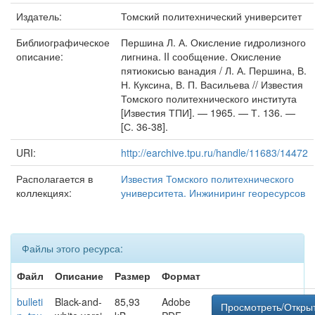
Издатель:
Томский политехнический университет
Библиографическое
Першина Л. А. Окисление гидролизного
описание:
лигнина. II сообщение. Окисление
пятиокисью ванадия / Л. А. Першина, В.
Н. Куксина, В. П. Васильева // Известия
Томского политехнического института
[Известия ТПИ]. — 1965. — Т. 136. —
[С. 36-38].
URI:
http://earchive.tpu.ru/handle/11683/14472
Располагается в
Известия Томского политехнического
коллекциях:
университета. Инжиниринг георесурсов
Файлы этого ресурса:
Файл
Описание
Размер
Формат
bulleti
Black-and-
85,93
Adobe
Просмотреть/Откры