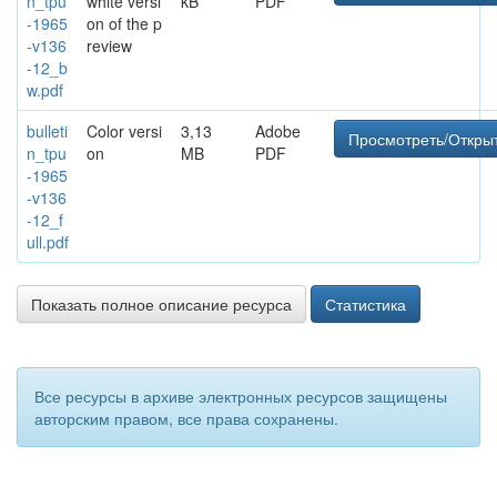
n_tpu
white versi
kB
PDF
-1965
on of the p
-v136
review
-12_b
w.pdf
bulleti
Color versi
3,13
Adobe
Просмотреть/Откры
n_tpu
on
MB
PDF
-1965
-v136
-12_f
ull.pdf
Показать полное описание ресурса
Статистика
Все ресурсы в архиве электронных ресурсов защищены
авторским правом, все права сохранены.