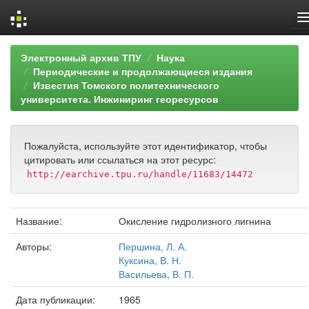
Skip
Электронный архив ТПУ
Наука
navigation
Периодические и продолжающиеся издания
Известия Томского политехнического
университета. Инжиниринг георесурсов
Пожалуйста, используйте этот идентификатор, чтобы
цитировать или ссылаться на этот ресурс:
http://earchive.tpu.ru/handle/11683/14472
Название:
Окисление гидролизного лигнина
Авторы:
Першина, Л. А.
Куксина, В. Н.
Васильева, В. П.
Дата публикации:
1965