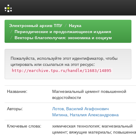
Skip
Электронный архив ТПУ
Наука
navigation
Периодические и продолжающиеся издания
Векторы благополучия: экономика и социум
Пожалуйста, используйте этот идентификатор, чтобы
цитировать или ссылаться на этот ресурс:
http://earchive.tpu.ru/handle/11683/14895
Название:
Магнезиальный цемент повышенной
водостойкости
Авторы:
Лотов, Василий Агафонович
Митина, Наталия Александровна
Ключевые слова:
химическая технология; магнезиальный
цемент; вяжущие материалы; повышенн