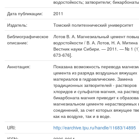
водостойкость; затворители; бикарбонаты
Дата публикации:
2011
Издатель:
Томский политехнический университет
Библиографическое
Лотов В. А. Магнезиальный цемент повы
описание:
водостойкости / В. А. Лотов, Н. А. Митина 
Вестник науки Сибири. — 2011. — № 1 (1)
673-676].
Аннотация:
Показана возможность перевода магнези
цемента из разряда воздушных вяжущих
материалов в гидравлические. Замена
традиционных затворителей - растворов
хлоридов и сульфатов магния, на раство
бикарбоната магния приводит к образов
магнезиальном цементе нерастворимых 
соединений, за счет которых вяжущее тв
как на воздухе, так и в воде.
URI:
http://earchive.tpu.ru/handle/11683/14895