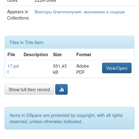
ISSN:
2226-0064
Appears in
Векторы благополучия: экономика и социум
Collections:
Files in This Item:
File
Description
Size
Format
17.pd
551,43
Adobe
View/Open
f
kB
PDF
Show full item record
Items in DSpace are protected by copyright, with all rights
reserved, unless otherwise indicated.