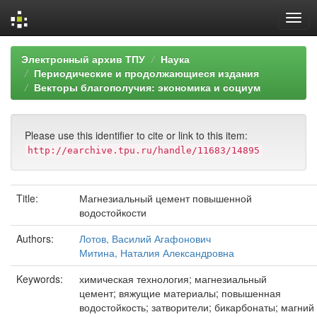
Skip
Электронный архив ТПУ
Наука
navigation
Периодические и продолжающиеся издания
Векторы благополучия: экономика и социум
Please use this identifier to cite or link to this item:
http://earchive.tpu.ru/handle/11683/14895
Title:
Магнезиальный цемент повышенной
водостойкости
Authors:
Лотов, Василий Агафонович
Митина, Наталия Александровна
Keywords:
химическая технология; магнезиальный
цемент; вяжущие материалы; повышенная
водостойкость; затворители; бикарбонаты; магний