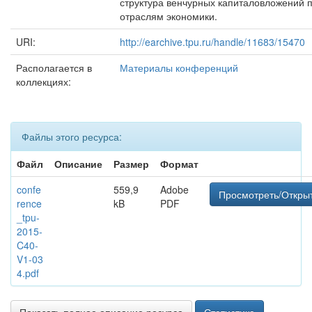
структура венчурных капиталовложений 
отраслям экономики.
URI:
http://earchive.tpu.ru/handle/11683/15470
Располагается в
Материалы конференций
коллекциях:
Файлы этого ресурса:
Файл
Описание
Размер
Формат
confe
559,9
Adobe
Просмотреть/Откры
rence
kB
PDF
_tpu-
2015-
C40-
V1-03
4.pdf