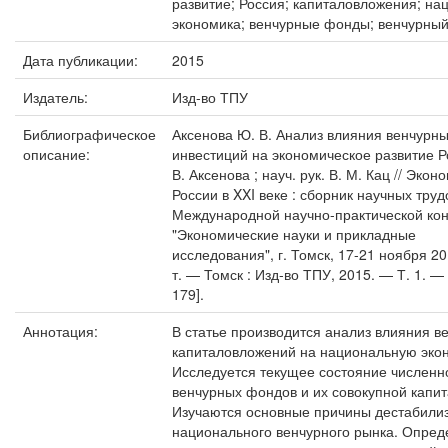
развитие; Россия; капиталовложения; на
экономика; венчурные фонды; венчурны
Дата публикации:
2015
Издатель:
Изд-во ТПУ
Библиографическое
Аксенова Ю. В. Анализ влияния венчурн
описание:
инвестиций на экономическое развитие Р
В. Аксенова ; науч. рук. В. М. Кац // Экон
России в XXI веке : сборник научных трудо
Международной научно-практической ко
"Экономические науки и прикладные
исследования", г. Томск, 17-21 ноября 2015
т. — Томск : Изд-во ТПУ, 2015. — Т. 1. — 
179].
Аннотация:
В статье производится анализ влияния в
капиталовложений на национальную эко
Исследуется текущее состояние численн
венчурных фондов и их совокупной капит
Изучаются основные причины дестабили
национального венчурного рынка. Опред