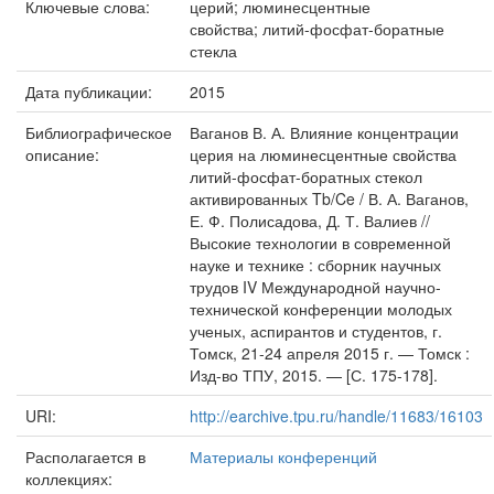
Ключевые слова:
церий; люминесцентные
свойства; литий-фосфат-боратные
стекла
Дата публикации:
2015
Библиографическое
Ваганов В. А. Влияние концентрации
описание:
церия на люминесцентные свойства
литий-фосфат-боратных стекол
активированных Tb/Ce / В. А. Ваганов,
Е. Ф. Полисадова, Д. Т. Валиев //
Высокие технологии в современной
науке и технике : сборник научных
трудов IV Международной научно-
технической конференции молодых
ученых, аспирантов и студентов, г.
Томск, 21-24 апреля 2015 г. — Томск :
Изд-во ТПУ, 2015. — [С. 175-178].
URI:
http://earchive.tpu.ru/handle/11683/16103
Располагается в
Материалы конференций
коллекциях: