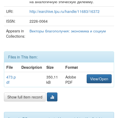
на аналогичную этическую дилемму.
URI:
http://earchive.tpu.ru/handle/11683/16372
ISSN:
2226-0064
Appears in
Векторы благополучия: экономика и социум
Collections:
Files in This Item:
File
Description
Size
Format
473.p
350,11
Adobe
View/Open
df
kB
PDF
Show full item record