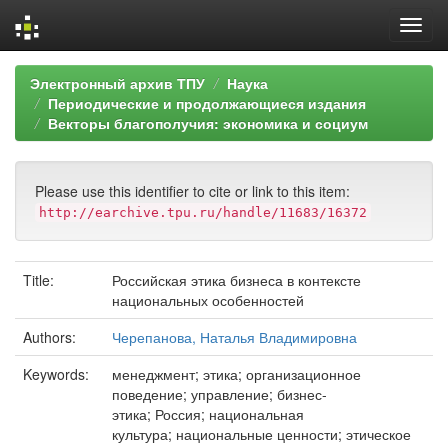
Skip
Электронный архив ТПУ
Наука
navigation
Периодические и продолжающиеся издания
Векторы благополучия: экономика и социум
Please use this identifier to cite or link to this item:
http://earchive.tpu.ru/handle/11683/16372
Title:
Российская этика бизнеса в контексте
национальных особенностей
Authors:
Черепанова, Наталья Владимировна
Keywords:
менеджмент; этика; организационное
поведение; управление; бизнес-
этика; Россия; национальная
культура; национальные ценности; этическое