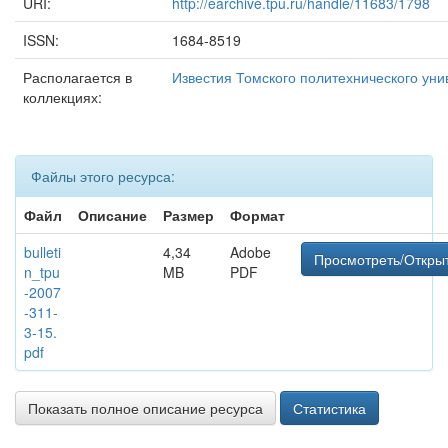
URI:
http://earchive.tpu.ru/handle/11683/1798
ISSN:
1684-8519
Располагается в
Известия Томского политехнического уни
коллекциях:
Файлы этого ресурса:
Файл
Описание
Размер
Формат
bulleti
4,34
Adobe
Просмотреть/Откры
n_tpu
MB
PDF
-2007
-311-
3-15.
pdf
Показать полное описание ресурса
Статистика