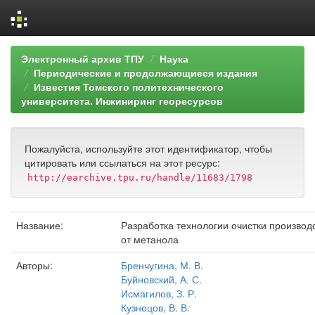
Skip
Электронный архив ТПУ
Наука
navigation
Периодические и продолжающиеся издания
Известия Томского политехнического
университета. Инжиниринг георесурсов
Пожалуйста, используйте этот идентификатор, чтобы
цитировать или ссылаться на этот ресурс:
http://earchive.tpu.ru/handle/11683/1798
Название:
Разработка технологии очистки произво
от метанола
Авторы:
Бренчугина, М. В.
Буйновский, А. С.
Исмагилов, З. Р.
Кузнецов, В. В.