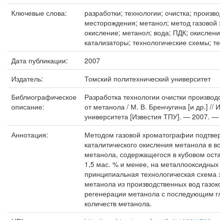
Ключевые слова:
разработки; технологии; очистка; произ
месторождения; метанол; метод газовой
окисление; метанол; вода; ПДК; окислен
катализаторы; технологические схемы; т
Дата публикации:
2007
Издатель:
Томский политехнический университет
Библиографическое
Разработка технологии очистки произво
описание:
от метанола / М. В. Бренчугина [и др.] /
университета [Известия ТПУ]. — 2007. — Т
Аннотация:
Методом газовой хроматографии подтве
каталитического окисления метанола в в
метанола, содержащегося в кубовом оста
1,5 мас. % и менее, на металлооксидных
принципиальная технологическая схема з
метанола из производственных вод газо
регенерации метанола с последующим г
количеств метанола.