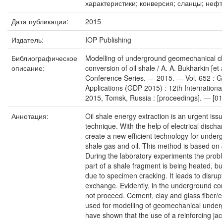
характеристики; конверсия; сланцы; нефт
Дата публикации:
2015
Издатель:
IOP Publishing
Библиографическое
Modelling of underground geomechanical cha
описание:
conversion of oil shale / A. A. Bukharkin [et a
Conference Series. — 2015. — Vol. 652 : 
Applications (GDP 2015) : 12th Internatio
2015, Tomsk, Russia : [proceedings]. — [01
Аннотация:
Oil shale energy extraction is an urgent is
technique. With the help of electrical disch
create a new efficient technology for underg
shale gas and oil. This method is based on 
During the laboratory experiments the probl
part of a shale fragment is being heated, bu
due to specimen cracking. It leads to disrup
exchange. Evidently, in the underground con
not proceed. Cement, clay and glass fiber
used for modelling of geomechanical under
have shown that the use of a reinforcing jac