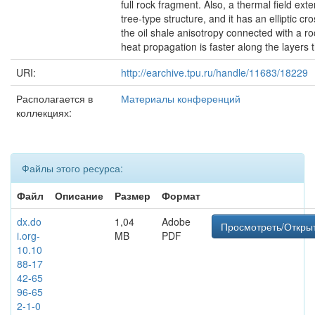
full rock fragment. Also, a thermal field ext
tree-type structure, and it has an elliptic cr
the oil shale anisotropy connected with a ro
heat propagation is faster along the layers
URI:
http://earchive.tpu.ru/handle/11683/18229
Располагается в
Материалы конференций
коллекциях:
Файлы этого ресурса:
Файл
Описание
Размер
Формат
dx.do
1,04
Adobe
Просмотреть/Откры
i.org-
MB
PDF
10.10
88-17
42-65
96-65
2-1-0