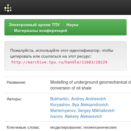
Skip
Электронный архив ТПУ
Наука
navigation
Материалы конференций
Пожалуйста, используйте этот идентификатор, чтобы
цитировать или ссылаться на этот ресурс:
http://earchive.tpu.ru/handle/11683/18229
Название:
Modelling of underground geomechanical cha
conversion of oil shale
Авторы:
Bukharkin, Andrey Andreevich
Koryashov, Iliya Aleksandrovich
Martemyanov, Sergey Mikhailovich
Ivanov, Aleksey Alekseevich
Ключевые слова:
моделирование; геомеханические