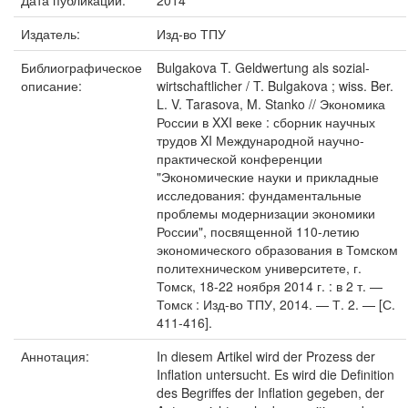
Дата публикации:
2014
Издатель:
Изд-во ТПУ
Библиографическое
Bulgakova T. Geldwertung als sozial-
описание:
wirtschaftlicher / T. Bulgakova ; wiss. Ber.
L. V. Tarasova, M. Stanko // Экономика
России в XXI веке : сборник научных
трудов XI Международной научно-
практической конференции
"Экономические науки и прикладные
исследования: фундаментальные
проблемы модернизации экономики
России", посвященной 110-летию
экономического образования в Томском
политехническом университете, г.
Томск, 18-22 ноября 2014 г. : в 2 т. —
Томск : Изд-во ТПУ, 2014. — Т. 2. — [С.
411-416].
Аннотация:
In diesem Artikel wird der Prozess der
Inflation untersucht. Es wird die Definition
des Begriffes der Inflation gegeben, der