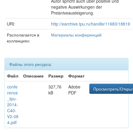
Autor spricht auch uber positive und
negative Auswirkungen der
Preisniveausteigerung.
URI:
http://earchive.tpu.ru/handle/11683/18819
Располагается в
Материалы конференций
коллекциях:
Файлы этого ресурса:
Файл
Описание
Размер
Формат
confe
327,76
Adobe
Просмотреть/Откры
rence
kB
PDF
_tpu-
2014-
C40-
V2-08
4.pdf