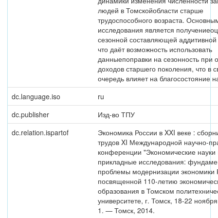
динамики изменения численности за
людей в Томскойобласти старше
трудоспособного возраста. Основны
исследования является получениео
сезонной составляющей аддитивной
что даёт возможность использовать
данныепоправки на сезонность при 
доходов старшего поколения, что в 
очередь влияет на благосостояние н
dc.language.iso
ru
dc.publisher
Изд-во ТПУ
dc.relation.ispartof
Экономика России в XXI веке : сборн
трудов XI Международной научно-пр
конференции "Экономические науки 
прикладные исследования: фундам
проблемы модернизации экономики Р
посвященной 110-летию экономичес
образования в Томском политехниче
университете, г. Томск, 18-22 ноября 
1. — Томск, 2014.