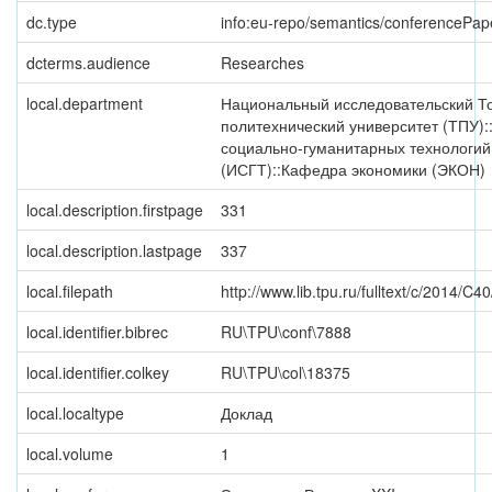
dc.type
info:eu-repo/semantics/conferencePap
dcterms.audience
Researches
local.department
Национальный исследовательский Т
политехнический университет (ТПУ):
социально-гуманитарных технологий
(ИСГТ)::Кафедра экономики (ЭКОН)
local.description.firstpage
331
local.description.lastpage
337
local.filepath
http://www.lib.tpu.ru/fulltext/c/2014/C4
local.identifier.bibrec
RU\TPU\conf\7888
local.identifier.colkey
RU\TPU\col\18375
local.localtype
Доклад
local.volume
1