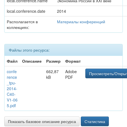
local.conference.name
Экономика России в XXI веке
local.conference.date
2014
Располагается в
Материалы конференций
коллекциях:
Файлы этого ресурса:
Файл
Описание
Размер
Формат
confe
662,87
Adobe
Просмотреть/Откры
rence
kB
PDF
_tpu-
2014-
C40-
V1-06
5.pdf
Показать базовое описание ресурса
Статистика