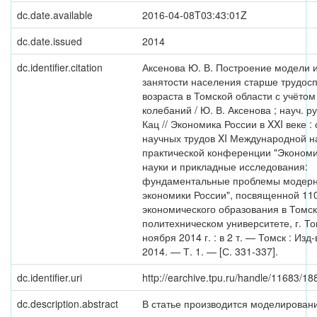
dc.date.available
2016-04-08T03:43:01Z
dc.date.issued
2014
dc.identifier.citation
Аксенова Ю. В. Построение модели 
занятости населения старше трудос
возраста в Томской области с учёто
колебаний / Ю. В. Аксенова ; науч. ру
Кац // Экономика России в XXI веке :
научных трудов XI Международной н
практической конференции "Эконом
науки и прикладные исследования:
фундаментальные проблемы модер
экономики России", посвященной 11
экономического образования в Томс
политехническом университете, г. То
ноября 2014 г. : в 2 т. — Томск : Изд
2014. — Т. 1. — [С. 331-337].
dc.identifier.uri
http://earchive.tpu.ru/handle/11683/18
dc.description.abstract
В статье производится моделирован