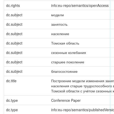
dc.rights
info:eu-repo/semantics/openAccess
dc.subject
модели
dc.subject
занятость
dc.subject
население
dc.subject
Томская область
dc.subject
сезонные колебания
dc.subject
старшее поколение
dc.subject
благосостояние
dc.title
Построение модели изменения заня
населения старше трудоспособного в
Томской области с учётом сезонных 
dc.type
Conference Paper
dc.type
info:eu-repo/semantics/publishedVersi