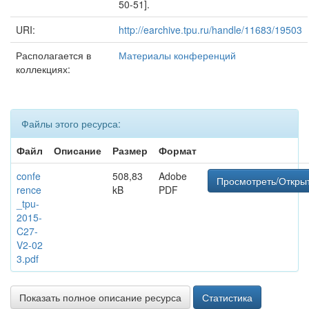
50-51].
URI:
http://earchive.tpu.ru/handle/11683/19503
Располагается в
Материалы конференций
коллекциях:
Файлы этого ресурса:
Файл
Описание
Размер
Формат
confe
508,83
Adobe
Просмотреть/Откры
rence
kB
PDF
_tpu-
2015-
C27-
V2-02
3.pdf
Показать полное описание ресурса
Статистика