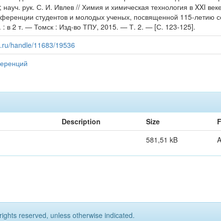
; науч. рук. С. И. Ивлев // Химия и химическая технология в XXI в
нференции студентов и молодых ученых, посвященной 115-летию со
 : в 2 т. — Томск : Изд-во ТПУ, 2015. — Т. 2. — [С. 123-125].
pu.ru/handle/11683/19536
еренций
Description
Size
F
581,51 kB
rights reserved, unless otherwise indicated.