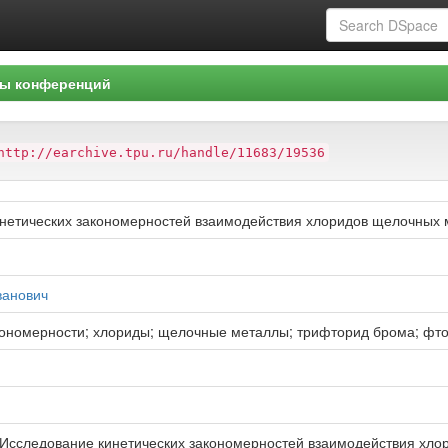
ы конференций
http://earchive.tpu.ru/handle/11683/19536
нетических закономерностей взаимодействия хлоридов щелочных
ванович
кономерности; хлориды; щелочные металлы; трифторид брома; фт
 Исследование кинетических закономерностей взаимодействия хло