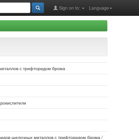
Sign on to:
Language
 металлов с трифторидом брома
орокислители
ридов щелочных металлов с трифторидом брома /