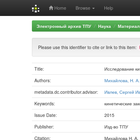
Home
Browse
Help
Skip
Электронный архив ТПУ
Наука
Материал
navigation
Please use this identifier to cite or link to this item:
Title:
Исследование ки
Authors:
Михайлова, Н. А.
metadata.dc.contributor.advisor:
Ивлев, Сергей И
Keywords:
кинетические за
Issue Date:
2015
Publisher:
Изд-во ТПУ
Citation:
Михайлова Н. А.