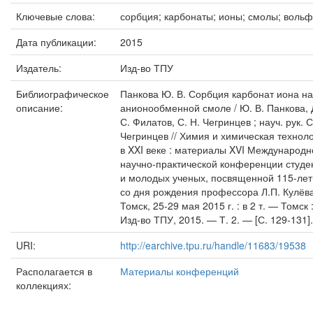
Ключевые слова:
сорбция; карбонаты; ионы; смолы; воль
Дата публикации:
2015
Издатель:
Изд-во ТПУ
Библиографическое
Панкова Ю. В. Сорбция карбонат иона на
описание:
анионообменной смоле / Ю. В. Панкова, 
С. Филатов, С. Н. Чегринцев ; науч. рук. С
Чегринцев // Химия и химическая технол
в XXI веке : материалы XVI Международн
научно-практической конференции студе
и молодых ученых, посвященной 115-ле
со дня рождения профессора Л.П. Кулёва
Томск, 25-29 мая 2015 г. : в 2 т. — Томск 
Изд-во ТПУ, 2015. — Т. 2. — [С. 129-131].
URI:
http://earchive.tpu.ru/handle/11683/19538
Располагается в
Материалы конференций
коллекциях: