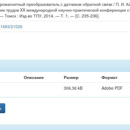
ромагнитный преобразователь с датчиком обратной связи / П. И. Ка
рник трудов XX международной научно-практической конференции с
. — Томск : Изд-во ТПУ, 2014. — Т. 1. — [С. 235-236].
/11683/21026
Описание
Размер
Формат
306,36 kB
Adobe PDF
а