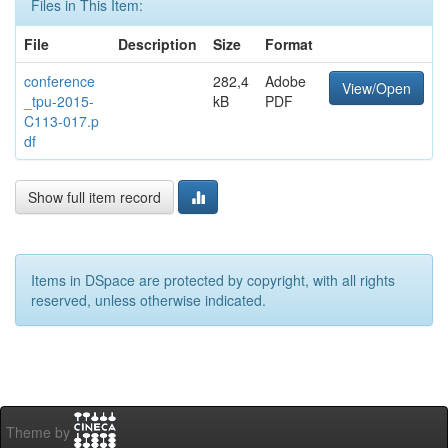
Files in This Item:
File
Description
Size
Format
conference
282,4
Adobe
View/Open
_tpu-2015-
kB
PDF
C113-017.p
df
Show full item record
Items in DSpace are protected by copyright, with all rights
reserved, unless otherwise indicated.
Theme by