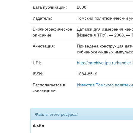
Дата публикации:
2008
Издатель:
Томский политехнический у
Библиографическое
Датчики для измерения нано-
описание:
[Известия ТПУ]. — 2008. — Т
Аннотация:
Приведена конструкция датч
субнаносекундных импульсов
URI:
http://earchive.tpu.ru/handle
ISSN:
1684-8519
Располагается в
Известия Томского политехн
коллекциях:
Файлы этого ресурса:
Файл