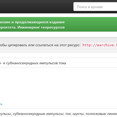
еские и продолжающиеся издания
ерситета. Инжиниринг георесурсов
тобы цитировать или ссылаться на этот ресурс:
http://earchive.
- и субнаносекундных импульсов тока
ич
ульсы; субнаносекундные импульсы; ток; шунты; полосковые линии