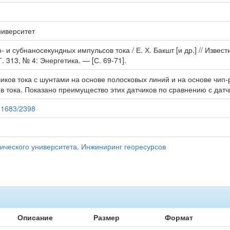
ниверситет
 и субнаносекундных импульсов тока / Е. Х. Бакшт [и др.] // Извес
. 313, № 4: Энергетика. — [С. 69-71].
иков тока с шунтами на основе полосковых линий и на основе чип-
 тока. Показано преимущество этих датчиков по сравнению с датч
/11683/2398
ического университета. Инжиниринг георесурсов
Описание
Размер
Формат