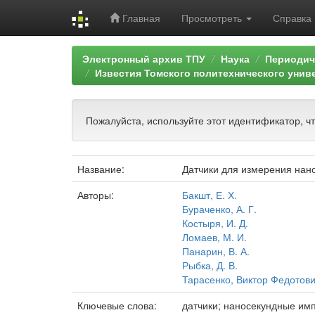
Главная
Просмотреть
Справка
Skip
Электронный архив ТПУ
Наука
Периодич
navigation
Известия Томского политехнического унив
Пожалуйста, используйте этот идентификатор, ч
Название:
Датчики для измерения нано
Авторы:
Бакшт, Е. Х.
Бураченко, А. Г.
Костыря, И. Д.
Ломаев, М. И.
Панарин, В. А.
Рыбка, Д. В.
Тарасенко, Виктор Федотов
Ключевые слова:
датчики; наносекундные имп