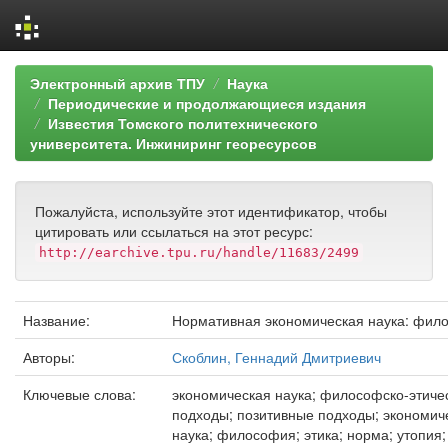
Skip
Электронный архив ТПУ
Наука
navigation
Периодические и продолжающиеся издания
Известия Томского политехнического
университета. Инжиниринг георесурсов
Пожалуйста, используйте этот идентификатор, чтобы
цитировать или ссылаться на этот ресурс:
http://earchive.tpu.ru/handle/11683/2499
Название:
Нормативная экономическая наука: фил
Авторы:
Скоблин, Геннадий Дмитриевич
Ключевые слова:
экономическая наука; философско-этиче
подходы; позитивные подходы; экономич
наука; философия; этика; норма; утопия