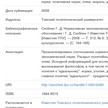
наука; позитивная наука; этика; мораль;
Дата публикации:
2008
Издатель:
Томский политехнический университет
Библиографическое
Скоблин Г. Д. Нормативная экономическ
описание:
обоснование / Г. Д. Скоблин // Известия
[Известия ТПУ]. — 2008. — Т. 313, № 6:
культурология. — [С. 164-168].
Аннотация:
Проанализировано соотношение норматив
экономической науке. Раскрыт понятийн
этики. Исходной информацией для иссле
высказывания философов, в том числе п
понятия к "идеальному": норма, утопия,
главное понятие "идеального" - предмета
URI:
http://earchive.tpu.ru/handle/11683/2499
ISSN:
1684-8519
Располагается в
Известия Томского политехнического уни
коллекциях: