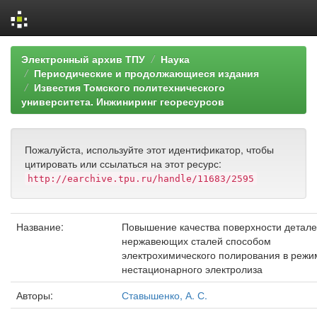
Skip
Электронный архив ТПУ
Наука
navigation
Периодические и продолжающиеся издания
Известия Томского политехнического
университета. Инжиниринг георесурсов
Пожалуйста, используйте этот идентификатор, чтобы
цитировать или ссылаться на этот ресурс:
http://earchive.tpu.ru/handle/11683/2595
Название:
Повышение качества поверхности детале
нержавеющих сталей способом
электрохимического полирования в режи
нестационарного электролиза
Авторы:
Ставышенко, А. С.