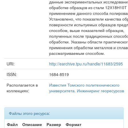
данные экспериментальных исследовани
обработке образцов из стали 12Х18Н10Т 
применением данного способа полирова
Установлено, что показатели качества об
поверхности испытуемых образцов пре
способом, выше показателей образцов,
полученных после традиционных способ
обработки. Указаны области практическог
применения обработки металлов и сплав
рассматриваемым способом.
URI:
http://earchive.tpu.ru/handle/11683/2595
ISSN:
1684-8519
Располагается в
Известия Томского политехнического
коллекциях:
университета. Инжиниринг георесурсов
Файлы этого ресурса:
Файл
Описание
Размер
Формат