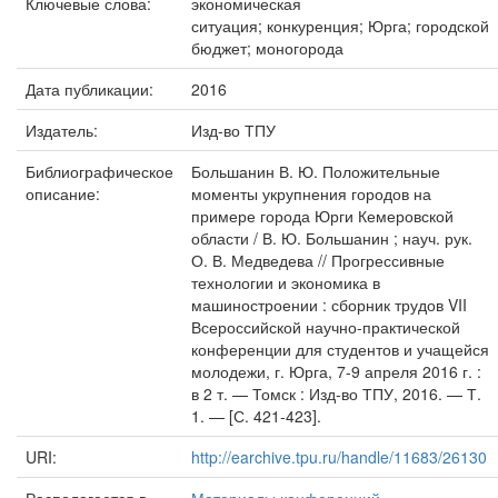
Ключевые слова:
экономическая
ситуация; конкуренция; Юрга; городской
бюджет; моногорода
Дата публикации:
2016
Издатель:
Изд-во ТПУ
Библиографическое
Большанин В. Ю. Положительные
описание:
моменты укрупнения городов на
примере города Юрги Кемеровской
области / В. Ю. Большанин ; науч. рук.
О. В. Медведева // Прогрессивные
технологии и экономика в
машиностроении : сборник трудов VII
Всероссийской научно-практической
конференции для студентов и учащейся
молодежи, г. Юрга, 7-9 апреля 2016 г. :
в 2 т. — Томск : Изд-во ТПУ, 2016. — Т.
1. — [С. 421-423].
URI:
http://earchive.tpu.ru/handle/11683/26130