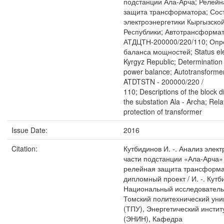
подстанции Ала-Арча; Релейн
защита трансформатора; Сос
электроэнергетики Кыргызско
Республики; Автотрансформа
АТДЦТН-200000/220/110; Оп
баланса мощностей; Status elec
Kyrgyz Republic; Determination 
power balance; Autotransforme
ATDTSTN - 200000/220 /
110; Descriptions of the block 
the substation Ala - Archa; Rela
protection of transformer
Issue Date:
2016
Citation:
Кутбидинов И. -. Анализ элек
части подстанции «Ала-Арча»
релейная защита трансформа
дипломный проект / И. -. Кутб
Национальный исследователь
Томский политехнический уни
(ТПУ), Энергетический инстит
(ЭНИН), Кафедра