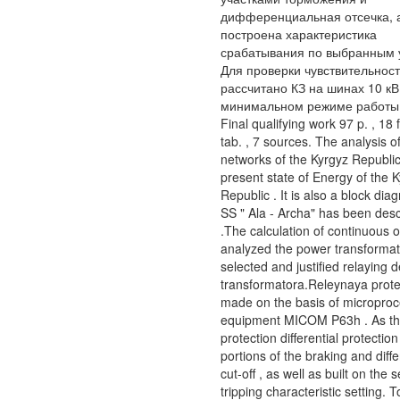
дифференциальная отсечка, 
построена характеристика
срабатывания по выбранным 
Для проверки чувствительнос
рассчитано КЗ на шинах 10 кВ
минимальном режиме работы
Final qualifying work 97 p. , 18 f
tab. , 7 sources. The analysis of
networks of the Kyrgyz Republi
present state of Energy of the 
Republic . It is also a block dia
SS " Ala - Archa" has been des
.The calculation of continuous o
analyzed the power transformat
selected and justified relaying 
transformatora.Releynaya protec
made on the basis of micropro
equipment MICOM P63h . As th
protection differential protection
portions of the braking and diffe
cut-off , as well as built on the 
tripping characteristic setting. T