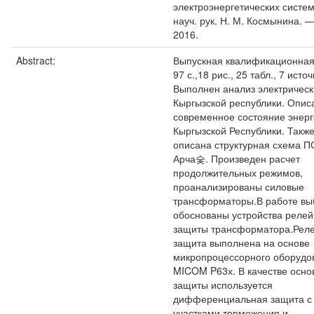
электроэнергетических систем
науч. рук. Н. М. Космынина. —
2016.
Abstract:
Выпускная квалификационная
97 с.,18 рис., 25 табл., 7 исто
Выполнен анализ электрическ
Кыргызской республики. Опис
современное состояние энерг
Кыргызской Республики. Такж
описана структурная схема 
Арча슻. Произведен расчет
продолжительных режимов,
проанализированы силовые
трансформаторы.В работе вы
обоснованы устройства реле
защиты трансформатора.Рел
защита выполнена на основе
микропроцессорного оборудо
MICOM P63х. В качестве осно
защиты используется
дифференциальная защита с
участками торможения и