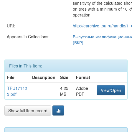
sensitivity of the calculated shor
on tires with a minimum of 10 k
operation.
URI:
http://earchive.tpu.ru/handle/
Appears in Collections:
Выпускные квалификационны
(ВКР)
Files in This Item:
File
Description
Size
Format
TPU17142
4,25
Adobe
View/Open
3.pdf
MB
PDF
Show full item record