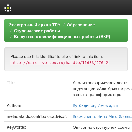
Skip
Электронный архив ТПУ
Образование
navigation
Студенческие работы
Выпускные квалификационные работы (ВКР)
Please use this identifier to cite or link to this item:
http://earchive.tpu.ru/handle/11683/27042
Title:
Анализ электрической части
подстанции «Ала-Арча» и ре
защита трансформатора
Authors:
Кутбидинов, Имомидин -
metadata.dc.contributor.advisor:
Космынина, Нина Михайловн
Keywords:
Описание структурной схемы