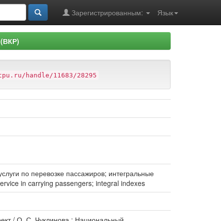
Зарегистрированным:
Язык
(ВКР)
tpu.ru/handle/11683/28295
услуги по перевозке пассажиров; интегральные
ervice in carrying passengers; integral indexes
ект / О. С. Чуклинова ; Национальный