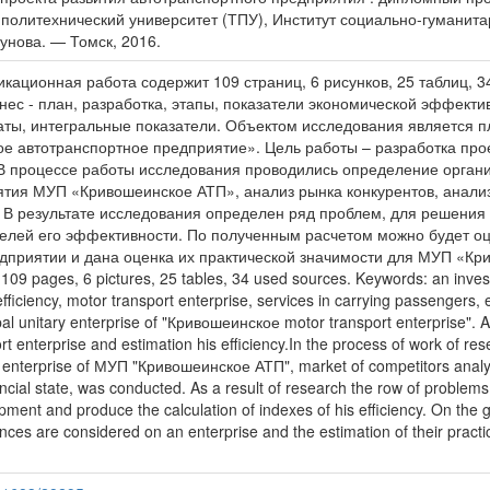
 политехнический университет (ТПУ), Институт социально-гумани
шунова. — Томск, 2016.
ационная работа содержит 109 страниц, 6 рисунков, 25 таблиц, 3
нес - план, разработка, этапы, показатели экономической эффекти
аты, интегральные показатели. Объектом исследования является 
е автотранспортное предприятие». Цель работы – разработка прое
 В процессе работы исследования проводились определение орган
ятия МУП «Кривошеинское АТП», анализ рынка конкурентов, анализ
 В результате исследования определен ряд проблем, для решения
телей его эффективности. По полученным расчетом можно будет оц
дприятии и дана оценка их практической значимости для МУП «Кр
s 109 pages, 6 pictures, 25 tables, 34 used sources. Keywords: an inves
ficiency, motor transport enterprise, services in carrying passengers, 
al unitary enterprise of "Кривошеинское motor transport enterprise". A
t enterprise and estimation his efficiency.In the process of work of re
rt enterprise of МУП "Кривошеинское АТП", market of competitors analy
ancial state, was conducted. As a result of research the row of problems i
pment and produce the calculation of indexes of his efficiency. On the g
nces are considered on an enterprise and the estimation of their prac