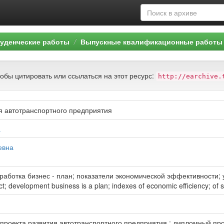
уденческие работы
Выпускные квалификационные работы 
тобы цитировать или ссылаться на этот ресурс:
http://earchive.
я автотранспортного предприятия
а
евна
работка бизнес - план; показатели экономической эффективности; 
t; development business is a plan; indexes of economic efficiency; of s
 проекта развития автотранспортного предприятия : дипломный про