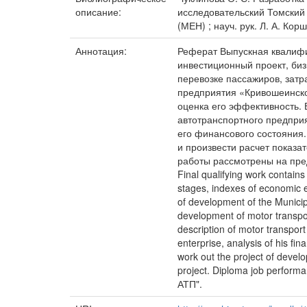
описание:
исследовательский Томский
(МЕН) ; науч. рук. Л. А. Кор
Аннотация:
Реферат Выпускная квалифик
инвестиционный проект, биз
перевозке пассажиров, затр
предприятия «Кривошеинско
оценка его эффективность.
автотранспортного предпри
его финансового состояния.
и произвести расчет показа
работы рассмотрены на пре
Final qualifying work contain
stages, indexes of economic ef
of development of the Municip
development of motor transpor
description of motor transpo
enterprise, analysis of his fin
work out the project of develo
project. Diploma job performa
АТП".