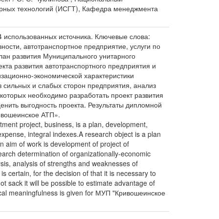
тарных технологий (ИСГТ), Кафедра менеджмента
4 использованных источника. Ключевые слова:
вности, автотранспортное предприятие, услуги по
план развития Муниципального унитарного
кта развития автотранспортного предприятия и
изационно-экономической характеристики
 сильных и слабых сторон предприятия, анализ
 которых необходимо разработать проект развития
енить выгодность проекта. Результаты дипломной
ивошеинское АТП».
tment project, business, is a plan, development,
expense, integral indexes.A research object is a plan
n aim of work is development of project of
search determination of organizationally-economic
sis, analysis of strengths and weaknesses of
s certain, for the decision of that it is necessary to
ot sack it will be possible to estimate advantage of
tical meaningfulness is given for МУП "Кривошеинское