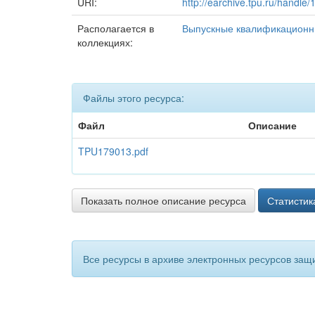
URI:
http://earchive.tpu.ru/handle
Располагается в
Выпускные квалификационн
коллекциях:
Файлы этого ресурса:
Файл
Описание
TPU179013.pdf
Показать полное описание ресурса
Статистик
Все ресурсы в архиве электронных ресурсов защ