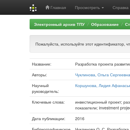
Главная
Просмотреть
Справка
Skip
Электронный архив ТПУ
Образование
Ст
navigation
Пожалуйста, используйте этот идентификатор, ч
Название:
Разработка проекта развити
Авторы:
Чуклинова, Ольга Сергеевн
Научный
Коршунова, Лидия Афанась
руководитель:
Ключевые слова:
инвестиционный проект; раз
показатели; investment projec
Дата публикации:
2016
Библиографическое
Чуклинова О. С. Разработка