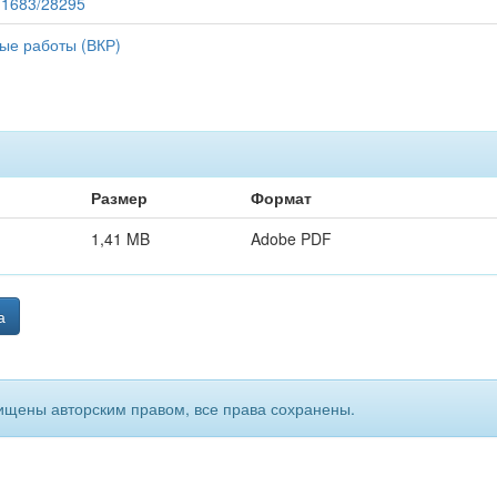
/11683/28295
ые работы (ВКР)
Размер
Формат
1,41 MB
Adobe PDF
а
ищены авторским правом, все права сохранены.