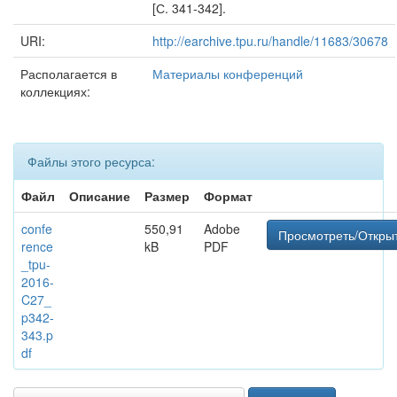
[С. 341-342].
URI:
http://earchive.tpu.ru/handle/11683/30678
Располагается в
Материалы конференций
коллекциях:
Файлы этого ресурса:
Файл
Описание
Размер
Формат
confe
550,91
Adobe
Просмотреть/Откры
rence
kB
PDF
_tpu-
2016-
C27_
p342-
343.p
df