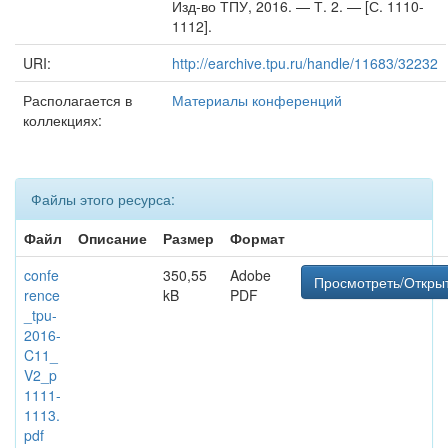
Изд-во ТПУ, 2016. — Т. 2. — [С. 1110-
1112].
URI:
http://earchive.tpu.ru/handle/11683/32232
Располагается в
Материалы конференций
коллекциях:
Файлы этого ресурса:
Файл
Описание
Размер
Формат
confe
350,55
Adobe
Просмотреть/Откры
rence
kB
PDF
_tpu-
2016-
C11_
V2_p
1111-
1113.
pdf