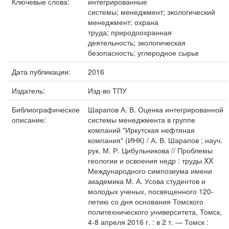
Ключевые слова:
интегрированные
системы; менеджмент; экологический
менеджмент; охрана
труда; природоохранная
деятельность; экологическая
безопасность; углеродное сырье
Дата публикации:
2016
Издатель:
Изд-во ТПУ
Библиографическое
Шарапов А. В. Оценка интегрированной
описание:
системы менеджмента в группе
компаний "Иркутская нефтяная
компания" (ИНК) / А. В. Шарапов ; науч.
рук. М. Р. Цибульникова // Проблемы
геологии и освоения недр : труды XX
Международного симпозиума имени
академика М. А. Усова студентов и
молодых ученых, посвященного 120-
летию со дня основания Томского
политехнического университета, Томск,
4-8 апреля 2016 г. : в 2 т. — Томск :