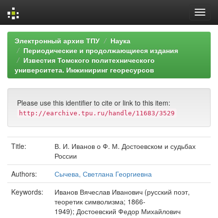
Skip
Электронный архив ТПУ
Наука
navigation
Периодические и продолжающиеся издания
Известия Томского политехнического
университета. Инжиниринг георесурсов
Please use this identifier to cite or link to this item:
http://earchive.tpu.ru/handle/11683/3529
Title:
В. И. Иванов о Ф. М. Достоевском и судьбах
России
Authors:
Сычева, Светлана Георгиевна
Keywords:
Иванов Вячеслав Иванович (русский поэт,
теоретик символизма; 1866-
1949); Достоевский Федор Михайлович