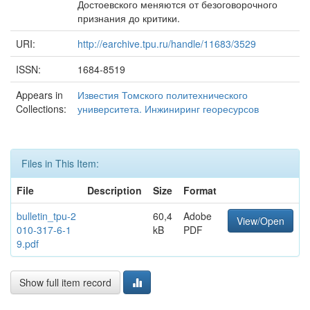
Достоевского меняются от безоговорочного
признания до критики.
URI:
http://earchive.tpu.ru/handle/11683/3529
ISSN:
1684-8519
Appears in
Известия Томского политехнического
Collections:
университета. Инжиниринг георесурсов
Files in This Item:
File
Description
Size
Format
bulletin_tpu-2
60,4
Adobe
View/Open
010-317-6-1
kB
PDF
9.pdf
Show full item record