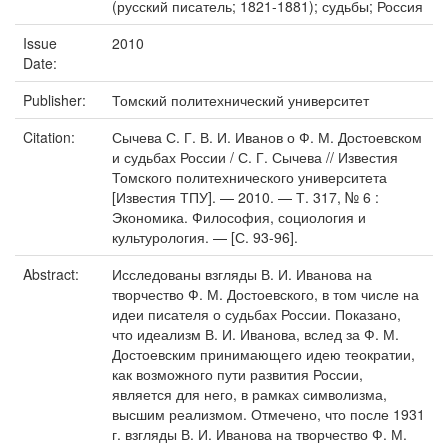
(русский писатель; 1821-1881); судьбы; Россия
Issue
2010
Date:
Publisher:
Томский политехнический университет
Citation:
Сычева С. Г. В. И. Иванов о Ф. М. Достоевском
и судьбах России / С. Г. Сычева // Известия
Томского политехнического университета
[Известия ТПУ]. — 2010. — Т. 317, № 6 :
Экономика. Философия, социология и
культурология. — [С. 93-96].
Abstract:
Исследованы взгляды В. И. Иванова на
творчество Ф. М. Достоевского, в том числе на
идеи писателя о судьбах России. Показано,
что идеализм В. И. Иванова, вслед за Ф. М.
Достоевским принимающего идею теократии,
как возможного пути развития России,
является для него, в рамках символизма,
высшим реализмом. Отмечено, что после 1931
г. взгляды В. И. Иванова на творчество Ф. М.