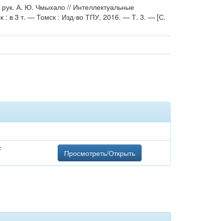
 рук. А. Ю. Чмыхало // Интеллектуальные
: в 3 т. — Томск : Изд-во ТПУ, 2016. — Т. 3. — [С.
F
Просмотреть/Открыть