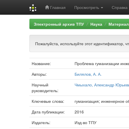
Главная
Просмотреть
Справка
Skip
Электронный архив ТПУ
Наука
Материал
navigation
Пожалуйста, используйте этот идентификатор, ч
Название:
Проблема гуманизации инже
Авторы:
Билялов, А. А.
Научный
Чмыхало, Александр Юрьев
руководитель:
Ключевые слова:
гуманизация; инженерное о
Дата публикации:
2016
Издатель:
Изд-во ТПУ