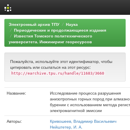
Skip
Электронный архив ТПУ
Наука
navigation
Периодические и продолжающиеся издания
Известия Томского политехнического
университета. Инжиниринг георесурсов
Пожалуйста, используйте этот идентификатор, чтобы
цитировать или ссылаться на этот ресурс:
http://earchive.tpu.ru/handle/11683/3660
Название:
Исследование процесса разрушения
анизотропных горных пород при алмазн
бурении с использованием метода регис
электромагнитной эмиссии
Авторы:
Кривошеев, Владимир Васильевич
Нейштетер, И. А.