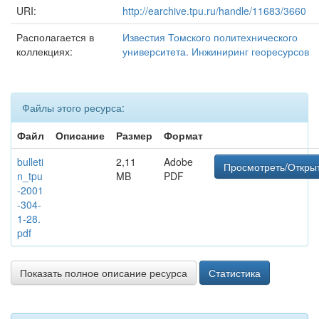
URI:
http://earchive.tpu.ru/handle/11683/3660
Располагается в
Известия Томского политехнического
коллекциях:
университета. Инжиниринг георесурсов
Файлы этого ресурса:
Файл
Описание
Размер
Формат
bulleti
2,11
Adobe
Просмотреть/Откры
n_tpu
MB
PDF
-2001
-304-
1-28.
pdf
Показать полное описание ресурса
Статистика