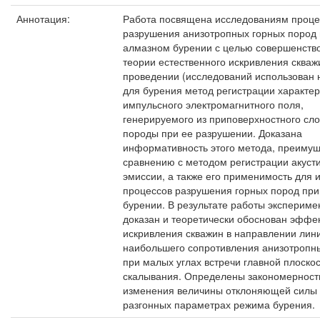
Аннотация:
Работа посвящена исследованиям проце
разрушения анизотропных горных пород
алмазном бурении с целью совершенств
теории естественного искривления скваж
проведении (исследований использован 
для бурения метод регистрации характер
импульсного электромагнитного поля,
генерируемого из приповерхностного сло
породы при ее разрушении. Доказана
информативность этого метода, преимущ
сравнению с методом регистрации акуст
эмиссии, а также его применимость для 
процессов разрушения горных пород при
бурении. В результате работы экспериме
доказан и теоретически обоснован эффе
искривления скважин в направлении лин
наибольшего сопротивления анизотропн
при малых углах встречи главной плоско
скалывания. Определены закономерност
изменения величины отклоняющей силы
разгонных параметрах режима бурения.