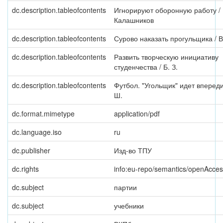
dc.description.tableofcontents
Игнорируют оборонную работу /
Калашников
dc.description.tableofcontents
Сурово наказать прогульщика / В
dc.description.tableofcontents
Развить творческую инициативу
студенчества / Б. З.
dc.description.tableofcontents
Футбол. "Угольщик" идет впереди
Ш.
dc.format.mimetype
application/pdf
dc.language.iso
ru
dc.publisher
Изд-во ТПУ
dc.rights
info:eu-repo/semantics/openAcce
dc.subject
партии
dc.subject
учебники