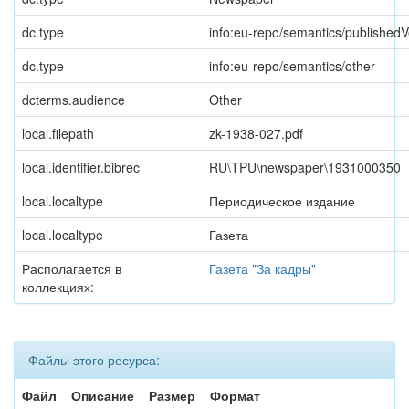
dc.type
info:eu-repo/semantics/publishedV
dc.type
info:eu-repo/semantics/other
dcterms.audience
Other
local.filepath
zk-1938-027.pdf
local.identifier.bibrec
RU\TPU\newspaper\1931000350
local.localtype
Периодическое издание
local.localtype
Газета
Располагается в
Газета "За кадры"
коллекциях:
Файлы этого ресурса:
Файл
Описание
Размер
Формат