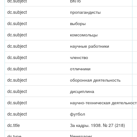
dc.subject
ВКПб
dc.subject
пропагандисты
dc.subject
выборы
dc.subject
комсомольцы
dc.subject
научные работники
dc.subject
членство
dc.subject
отличники
dc.subject
оборонная деятельность
dc.subject
дисциплина
dc.subject
научно-техническая деятельност
dc.subject
футбол
dc.title
За кадры. 1938. № 27 (218)
dc.type
Newspaper