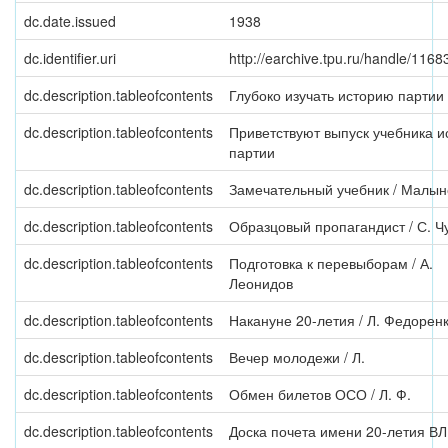
dc.date.issued
1938
dc.identifier.uri
http://earchive.tpu.ru/handle/116
dc.description.tableofcontents
Глубоко изучать историю партии
dc.description.tableofcontents
Приветствуют выпуск учебника и
партии
dc.description.tableofcontents
Замечательный учебник / Малын
dc.description.tableofcontents
Образцовый пропагандист / С. Ч
dc.description.tableofcontents
Подготовка к перевыборам / А.
Леонидов
dc.description.tableofcontents
Накануне 20-летия / Л. Федорен
dc.description.tableofcontents
Вечер молодежи / Л.
dc.description.tableofcontents
Обмен билетов ОСО / Л. Ф.
dc.description.tableofcontents
Доска почета имени 20-летия В