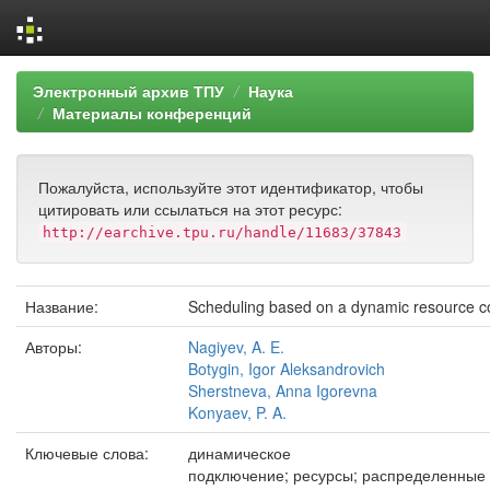
Skip
Электронный архив ТПУ
Наука
navigation
Материалы конференций
Пожалуйста, используйте этот идентификатор, чтобы
цитировать или ссылаться на этот ресурс:
http://earchive.tpu.ru/handle/11683/37843
Название:
Scheduling based on a dynamic resource c
Авторы:
Nagiyev, A. E.
Botygin, Igor Aleksandrovich
Sherstneva, Anna Igorevna
Konyaev, P. A.
Ключевые слова:
динамическое
подключение; ресурсы; распределенные