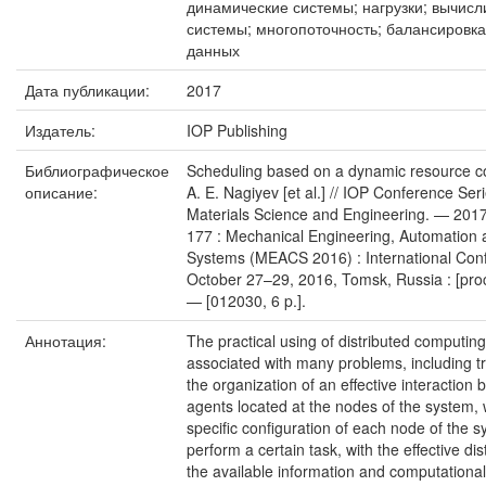
динамические системы; нагрузки; вычис
системы; многопоточность; балансировка
данных
Дата публикации:
2017
Издатель:
IOP Publishing
Библиографическое
Scheduling based on a dynamic resource co
описание:
A. E. Nagiyev [et al.] // IOP Conference Seri
Materials Science and Engineering. — 2017
177 : Mechanical Engineering, Automation 
Systems (MEACS 2016) : International Con
October 27–29, 2016, Tomsk, Russia : [pro
— [012030, 6 p.].
Аннотация:
The practical using of distributed computin
associated with many problems, including t
the organization of an effective interaction
agents located at the nodes of the system, 
specific configuration of each node of the s
perform a certain task, with the effective dis
the available information and computationa