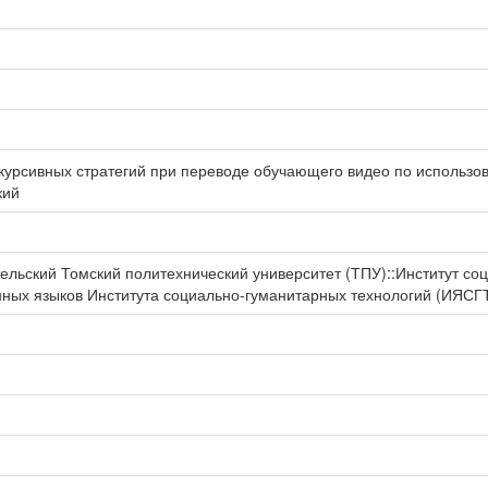
курсивных стратегий при переводе обучающего видео по использо
кий
льский Томский политехнический университет (ТПУ)::Институт со
ных языков Института социально-гуманитарных технологий (ИЯСГ