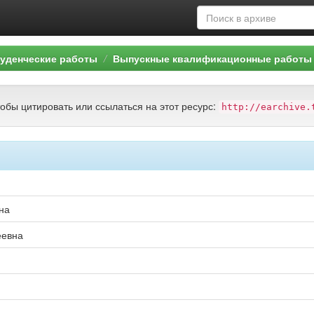
уденческие работы
Выпускные квалификационные работы 
тобы цитировать или ссылаться на этот ресурс:
http://earchive.
на
еевна