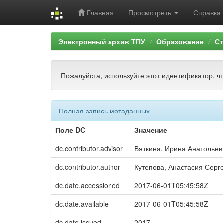
Главная
Просмотреть
Справка
Skip
Электронный архив ТПУ
Образование
Ст
navigation
Пожалуйста, используйте этот идентификатор, ч
Полная запись метаданных
Поле DC
Значение
dc.contributor.advisor
Вяткина, Ирина Анатольев
dc.contributor.author
Кутепова, Анастасия Серг
dc.date.accessioned
2017-06-01T05:45:58Z
dc.date.available
2017-06-01T05:45:58Z
dc.date.issued
2017