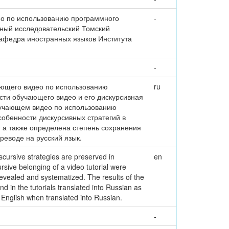
ео по использованию программного
-
льный исследовательский Томский
Кафедра иностранных языков Института
-
ающего видео по использованию
ru
сти обучающего видео и его дискурсивная
бучающем видео по использованию
обенности дискурсивных стратегий в
 а также определена степень сохранения
еводе на русский язык.
iscursive strategies are preserved in
en
sive belonging of a video tutorial were
revealed and systematized. The results of the
and in the tutorials translated into Russian as
n English when translated into Russian.
-