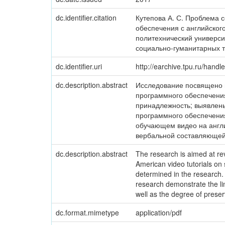
dc.identifier.citation
Кутепова А. С. Проблема 
обеспечения с английского
политехнический универси
социально-гуманитарных те
dc.identifier.uri
http://earchive.tpu.ru/hand
dc.description.abstract
Исследование посвящено 
программного обеспечения
принадлежность; выявлен
программного обеспечения
обучающем видео на англи
вербальной составляющей 
dc.description.abstract
The research is aimed at reve
American video tutorials on
determined in the research. 
research demonstrate the ling
well as the degree of preser
dc.format.mimetype
application/pdf