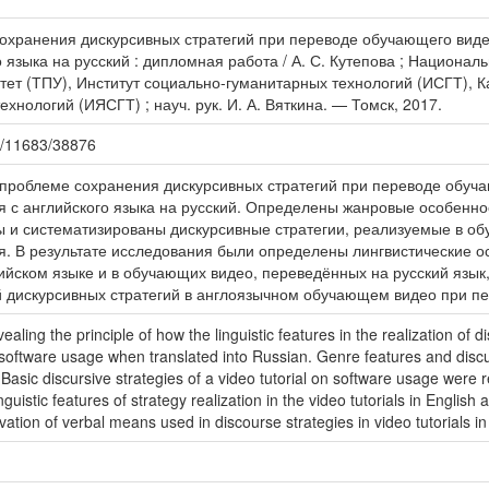
сохранения дискурсивных стратегий при переводе обучающего вид
 языка на русский : дипломная работа / А. С. Кутепова ; Национа
тет (ТПУ), Институт социально-гуманитарных технологий (ИСГТ), 
хнологий (ИЯСГТ) ; науч. рук. И. А. Вяткина. — Томск, 2017.
le/11683/38876
проблеме сохранения дискурсивных стратегий при переводе обуч
 с английского языка на русский. Определены жанровые особенно
ы и систематизированы дискурсивные стратегии, реализуемые в о
. В результате исследования были определены лингвистические ос
йском языке и в обучающих видео, переведённых на русский язык,
дискурсивных стратегий в англоязычном обучающем видео при пер
aling the principle of how the linguistic features in the realization of d
 software usage when translated into Russian. Genre features and discur
Basic discursive strategies of a video tutorial on software usage were 
uistic features of strategy realization in the video tutorials in English 
vation of verbal means used in discourse strategies in video tutorials i