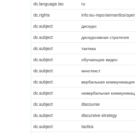
dc.language.iso
ru
dc.rights
info:eu-repo/semantics/op
dc.subject
дискурс
dc.subject
дискурсивная стратегия
dc.subject
тактика
dc.subject
обучающее видео
dc.subject
кинотекст
dc.subject
вербальная коммуникация
dc.subject
невербальная коммуникац
dc.subject
discourse
dc.subject
discursive strategy
dc.subject
tactics