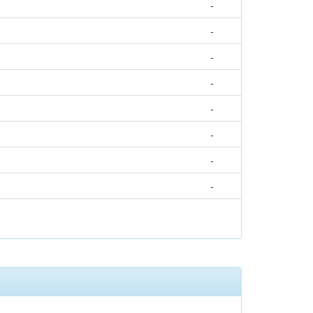
-
-
-
-
-
-
-
-