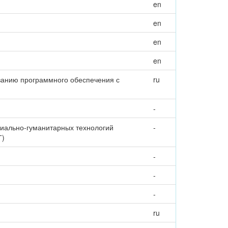
en
en
en
en
ванию программного обеспечения с
ru
-
циально-гуманитарных технологий
-
Т)
-
-
-
ru