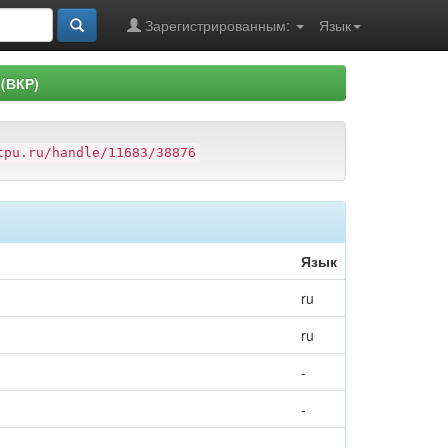
Зарегистрированным:
Язык
(ВКР)
tpu.ru/handle/11683/38876
Язык
ru
ru
-
-
-