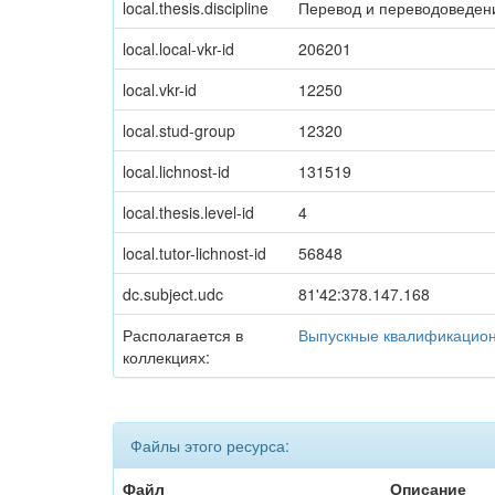
local.thesis.discipline
Перевод и переводоведен
local.local-vkr-id
206201
local.vkr-id
12250
local.stud-group
12320
local.lichnost-id
131519
local.thesis.level-id
4
local.tutor-lichnost-id
56848
dc.subject.udc
81'42:378.147.168
Располагается в
Выпускные квалификацион
коллекциях:
Файлы этого ресурса:
Файл
Описание