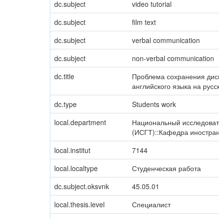
dc.subject
video tutorial
dc.subject
film text
dc.subject
verbal communication
dc.subject
non-verbal communication
dc.title
Проблема сохранения дис
английского языка на русс
dc.type
Students work
local.department
Национальный исследовате
(ИСГТ)::Кафедра иностран
local.institut
7144
local.localtype
Студенческая работа
dc.subject.oksvnk
45.05.01
local.thesis.level
Специалист