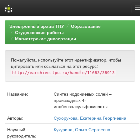
Skip
Электронный архив ТПУ
Образование
navigation
Студенческие работы
Магистерские диссертации
Пожалуйста, используйте этот идентификатор, чтобы
цитировать или ссылаться на этот ресурс:
http://earchive.tpu.ru/handle/11683/38913
Название:
Синтез иодониевых солей –
производных 4-
иодбензолсульфокислоты
Авторы:
Сухорукова, Екатерина Георгиевна
Научный
Кукурина, Ольга Сергеевна
руководитель: