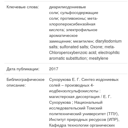
Ключевые слова:
диарилиодониевые
соли; сульфосодержащие
соли; противоионы; мета-
хлоропероксибензойная
кислота; электрофильное
ароматическое
замещение; мезитилен; diaryliodonium
salts; sulfonated salts; Oxone; meta-
Chloroperoxybenzoic acid; electrophilic
aromatic substitution; mesitylene
Дата публикации:
2017
Библиографическое
Сухорукова Е. Г. Синтез иодониевых
описание:
солей – производных 4-
иодбензолсульфокислоты :
магистерская диссертация / Е. Г.
Сухорукова ; Национальный
исследовательский Томский
политехнический университет (ТПУ),
Институт природных ресурсов (ИПР),
Кафедра технологии органических