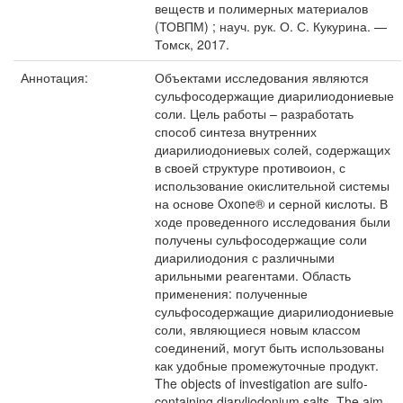
веществ и полимерных материалов
(ТОВПМ) ; науч. рук. О. С. Кукурина. —
Томск, 2017.
Аннотация:
Объектами исследования являются
сульфосодержащие диарилиодониевые
соли. Цель работы – разработать
способ синтеза внутренних
диарилиодониевых солей, содержащих
в своей структуре противоион, с
использование окислительной системы
на основе Oxone® и серной кислоты. В
ходе проведенного исследования были
получены сульфосодержащие соли
диарилиодония с различными
арильными реагентами. Область
применения: полученные
сульфосодержащие диарилиодониевые
соли, являющиеся новым классом
соединений, могут быть использованы
как удобные промежуточные продукт.
The objects of investigation are sulfo-
containing diaryliodonium salts. The aim