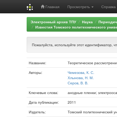
Главная
Просмотреть
Справка
Skip
Электронный архив ТПУ
Наука
Периодич
navigation
Известия Томского политехнического унив
Пожалуйста, используйте этот идентификатор, ч
Название:
Теоретическое рассмотрени
Авторы:
Чемезова, К. С.
Хлынова, Н. М.
Серов, В. В.
Ключевые слова:
анодные пленки; электроос
Дата публикации:
2011
Издатель:
Томский политехнический у