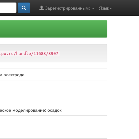
Зарегистрированным:
Язык
tpu.ru/handle/11683/3907
м электроде
ческое моделирование; осадок