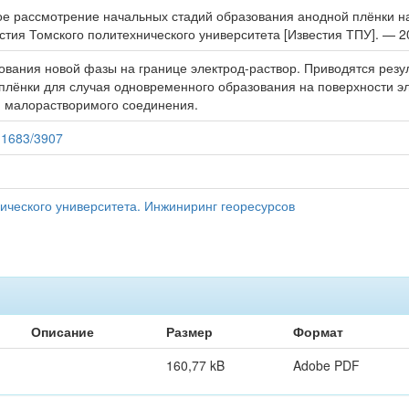
ое рассмотрение начальных стадий образования анодной плёнки на 
естия Томского политехнического университета [Известия ТПУ]. — 20
ования новой фазы на границе электрод-раствор. Приводятся рез
плёнки для случая одновременного образования на поверхности э
 малорастворимого соединения.
/11683/3907
ического университета. Инжиниринг георесурсов
Описание
Размер
Формат
160,77 kB
Adobe PDF