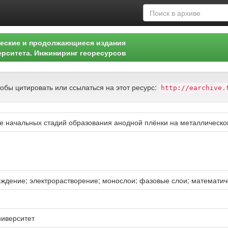
еские и продолжающиеся издания
ерситета. Инжиниринг георесурсов
тобы цитировать или ссылаться на этот ресурс:
http://earchive.
е начальных стадий образования анодной плёнки на металлическо
аждение; электрорастворение; монослои; фазовые слои; математи
ниверситет