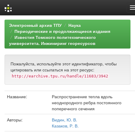
Skip
Электронный архив ТПУ
Наука
navigation
Периодические и продолжающиеся издания
Известия Томского политехнического
университета. Инжиниринг георесурсов
Пожалуйста, используйте этот идентификатор, чтобы
цитировать или ссылаться на этот ресурс:
http://earchive.tpu.ru/handle/11683/3942
Название:
Распространение тепла вдоль
неоднородного ребра постоянного
поперечного сечения
Авторы:
Видин, Ю. В.
Казаков, Р. В.