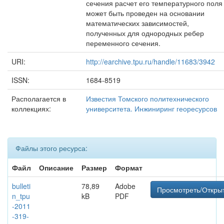
сечения расчет его температурного поля
может быть проведен на основании
математических зависимостей,
полученных для однородных ребер
переменного сечения.
URI:
http://earchive.tpu.ru/handle/11683/3942
ISSN:
1684-8519
Располагается в
Известия Томского политехнического
коллекциях:
университета. Инжиниринг георесурсов
Файлы этого ресурса:
Файл
Описание
Размер
Формат
bulleti
78,89
Adobe
Просмотреть/Откры
n_tpu
kB
PDF
-2011
-319-