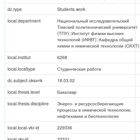
dc.type
Students work
local.department
Национальный исследовательский
Томский политехнический университет
(ТПУ)::Институт физики высоких
технологий (ИФВТ)::Кафедра общей
химии и химической технологии (ОХХТ)
local.institut
6268
local.localtype
Студенческая работа
dc.subject.oksvnk
18.03.02
local.thesis.level
Бакалавр
local.thesis.discipline
Энерго- и ресурсосберегающие
процессы в химической технологии,
нефтехимии и биотехнологии
local.local-vkr-id
229336
local.vkr-id
23321