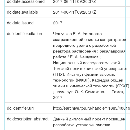
dc.date.accessioned
2017-06-11T09:20:37Z
dc.date.available
2017-06-11T09:20:37Z
dc.date.issued
2017
dc.identifier.citation
Чешуяков Е. А. Установка
экстракционной очистки концентратов
природного урана с разработкой
реактора растворения : бакалаврская
работа / Е. А. Чешуяков ;
Национальный исследовательский
Томский политехнический университет
(ТПУ), Институт физики высоких
технологий (ИФВТ), Кафедра общей
химии и химической технологии (ОХХТ)
; науч. рук. О. К. Семакина. — Томск,
2017.
dc.identifier.uri
http://earchive.tpu.ru/handle/11683/4001
dc.description.abstract
Данный дипломный проект посвящен
разработке установки очистки