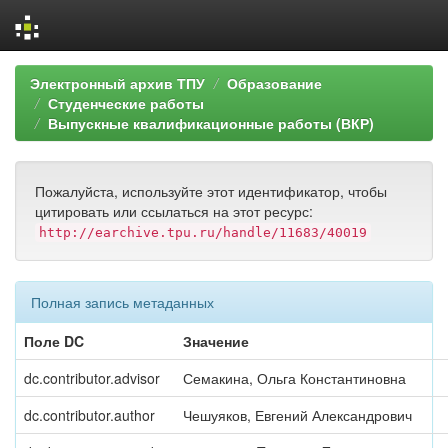
Skip
Электронный архив ТПУ
Образование
navigation
Студенческие работы
Выпускные квалификационные работы (ВКР)
Пожалуйста, используйте этот идентификатор, чтобы
цитировать или ссылаться на этот ресурс:
http://earchive.tpu.ru/handle/11683/40019
Полная запись метаданных
Поле DC
Значение
dc.contributor.advisor
Семакина, Ольга Константиновна
dc.contributor.author
Чешуяков, Евгений Александрович