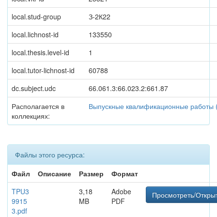
local.stud-group
З-2К22
local.lichnost-id
133550
local.thesis.level-id
1
local.tutor-lichnost-id
60788
dc.subject.udc
66.061.3:66.023.2:661.87
Располагается в
Выпускные квалификационные работы 
коллекциях:
Файлы этого ресурса:
Файл
Описание
Размер
Формат
TPU3
3,18
Adobe
Просмотреть/Откры
9915
MB
PDF
3.pdf