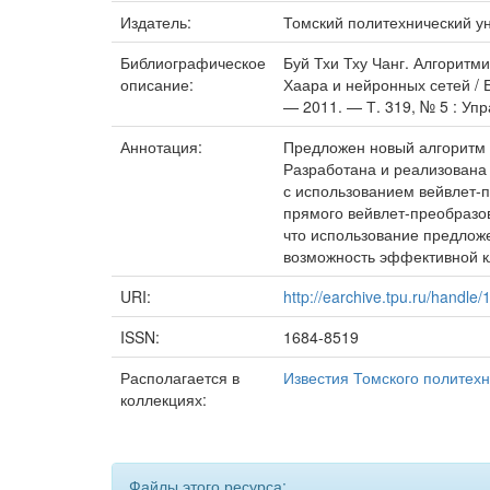
Издатель:
Томский политехнический у
Библиографическое
Буй Тхи Тху Чанг. Алгорит
описание:
Хаара и нейронных сетей / Б
— 2011. — Т. 319, № 5 : Уп
Аннотация:
Предложен новый алгоритм 
Разработана и реализована
с использованием вейвлет-
прямого вейвлет-преобразо
что использование предложе
возможность эффективной 
URI:
http://earchive.tpu.ru/handle
ISSN:
1684-8519
Располагается в
Известия Томского политехн
коллекциях:
Файлы этого ресурса: