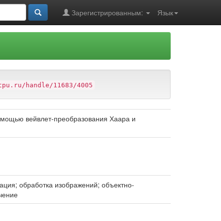
Зарегистрированным:
Язык
tpu.ru/handle/11683/4005
омощью вейвлет-преобразования Хаара и
ация; обработка изображений; объектно-
чение