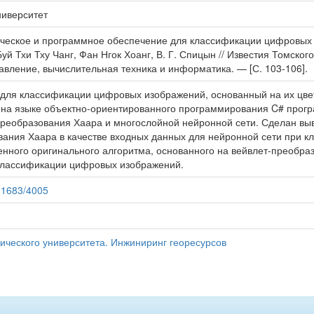
ниверситет
мическое и программное обеспечение для классификации цифровы
уй Тхи Тху Чанг, Фан Нгок Хоанг, В. Г. Спицын // Известия Томског
равление, вычислительная техника и информатика. — [С. 103-106].
для классификации цифровых изображений, основанный на их цве
 на языке объектно-ориентированного программирования C# про
преобразования Хаара и многослойной нейронной сети. Сделан вы
вания Хаара в качестве входных данных для нейронной сети при 
нного оригинального алгоритма, основанного на вейвлет-преобраз
классификации цифровых изображений.
/11683/4005
ического университета. Инжиниринг георесурсов