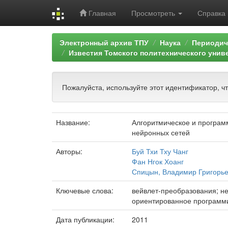
Главная
Просмотреть
Справка
Skip
Электронный архив ТПУ
Наука
Периодич
navigation
Известия Томского политехнического унив
Пожалуйста, используйте этот идентификатор, ч
Название:
Алгоритмическое и програм
нейронных сетей
Авторы:
Буй Тхи Тху Чанг
Фан Нгок Хоанг
Спицын, Владимир Григорь
Ключевые слова:
вейвлет-преобразования; н
ориентированное программи
Дата публикации:
2011