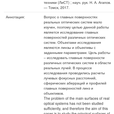
техники (ЛиСТ) ; науч. рук. Н. А. Агапов.
— Томск, 2017.
Аннотация:
Вопрос о главных поверхностях
реальных оптических систем мало
изучен, поэтому целью данной работы
является исследование главных
поверхностей различных оптических
систем. Объектами исследования
являются линзы и объективы с
заданными параметрами. Цель работы
– исследовать главные поверхности
различных оптических систем в области
реальных лучей. В процессе
исследования проводились расчеты
лучевых фокусных расстояний,
сферических аберраций и профилей
главных поверхностей линз и
объективов.
The problem of the main surfaces of real
optical systems has not been studied
sufficiently, and therefore the aim of this
paper is to study the principal surfaces of