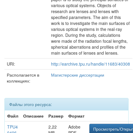
various optical systems. Objects of
research are lenses and lenses with
specified parameters. The aim of this
work is to investigate the main surfaces of
various optical systems in the real-ray
region. During the study, calculations
were made of the radiation focal lengths,
spherical aberrations and profiles of the
main surfaces of lenses and lenses.
URI:
http://earchive.tpu.ru/handle/11683/40308
Располагается в
Магистерские диссертации
коллекциях:
Файлы этого ресурса:
Файл
Описание
Размер
Формат
TPU4
2,22
Adobe
Просмотреть/Откры
0406
MB
PDF