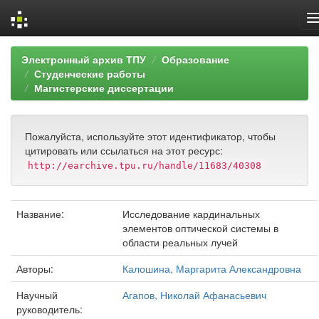
Skip
Электронный архив ТПУ
Образование
navigation
Студенческие работы
Магистерские диссертации
Пожалуйста, используйте этот идентификатор, чтобы
цитировать или ссылаться на этот ресурс:
http://earchive.tpu.ru/handle/11683/40308
Название:
Исследование кардинальных
элементов оптической системы в
области реальных лучей
Авторы:
Калошина, Маргарита Александровна
Научный
Агапов, Николай Афанасьевич
руководитель: