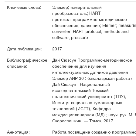
Ключевые слова:
Элемер; измерительный
преобразователь; HART-
протокол; программно-методическое
обеспечение; давление; Elemer; measuri
converter; HART protocol; methods and
software; pressure
Дата публикации:
2017
Библиографическое
Дай Сюэсун Программно-методическое
описание:
обеспечение для изучения
интеллектуальных датчиков давления
Элемер АИР 30 : бакалаврская работа /
Дай Сюэсун ; Национальный
исследовательский Томский
политехнический университет (ТПУ),
Институт социально-гуманитарных
технологий (ИСГТ), Кафедра
междисциплинарная (МД) ; науч. рук. М. 
Скороспешкин. — Томск, 2017.
Аннотация:
Работа посвящена созданию программно