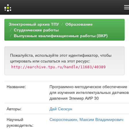
Skip
Электронный архив ТПУ
Образование
navigation
Студенческие работы
Выпускные квалификационные работы (ВКР)
Пожалуйста, используйте этот идентификатор, чтобы
цитировать или ссылаться на этот ресурс:
http://earchive.tpu.ru/handle/11683/40389
Название:
Программно-методическое обеспечение
для изучения интеллектуальных датчиков
давления Элемер АИР 30
Авторы:
Дай Сюэсун
Научный
Скороспешкин, Максим Владимирович
руководитель: