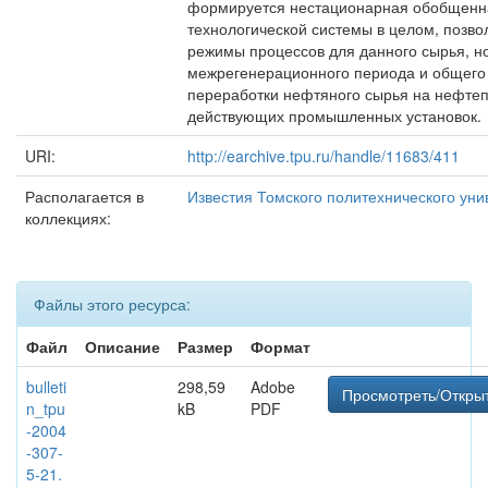
формируется нестационарная обобщенная
технологической системы в целом, позв
режимы процессов для данного сырья, но
межрегенерационного периода и общего 
переработки нефтяного сырья на нефте
действующих промышленных установок.
URI:
http://earchive.tpu.ru/handle/11683/411
Располагается в
Известия Томского политехнического уни
коллекциях:
Файлы этого ресурса:
Файл
Описание
Размер
Формат
bulleti
298,59
Adobe
Просмотреть/Откры
n_tpu
kB
PDF
-2004
-307-
5-21.