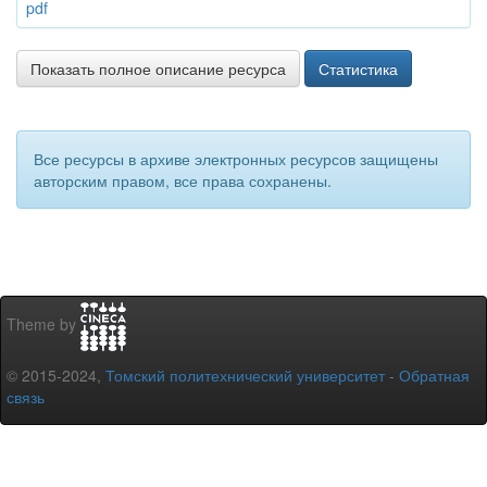
pdf
Показать полное описание ресурса
Статистика
Все ресурсы в архиве электронных ресурсов защищены
авторским правом, все права сохранены.
Theme by
© 2015-2024,
Томский политехнический университет
-
Обратная
связь