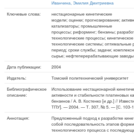
Иванчина, Эмилия Дмитриевна
Ключевые слова:
нестационарные кинетические
модели; оценки; прогнозирование; активн
катализаторы; промышленные
процессы; риформинг; бензины; разрабо
технологические процессы; кинетическое
технологические системы; оптимальные
период; сроки службы; задачи; комплекс
сырье; нефтеперерабатывающие заводы
Дата публикации:
2004
Издатель:
Томский политехнический университет
Библиографическое
Использование нестационарной кинетиче
описание:
активности и стабильности платиновых 
бензинов / А. В. Костенко [и др.] // Изв
ТПУ]. — 2004. — Т. 307, № 5. — [С. 103-1
Аннотация:
Предложенный подход к разработке кине
собой последовательность этапов форми
технологического процесса с последующи