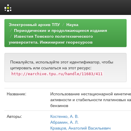
Skip
Электронный архив ТПУ
Наука
navigation
Периодические и продолжающиеся издания
Известия Томского политехнического
университета. Инжиниринг георесурсов
Пожалуйста, используйте этот идентификатор, чтобы
цитировать или ссылаться на этот ресурс:
http://earchive.tpu.ru/handle/11683/411
Название:
Использование нестационарной кинетиче
активности и стабильности платиновых 
бензинов
Авторы:
Костенко, А. В.
Абрамин, А. Л.
Кравцов, Анатолий Васильевич