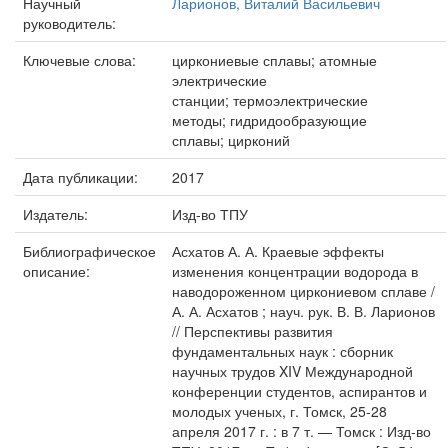
Научный
Ларионов, Виталий Васильевич
руководитель:
Ключевые слова:
циркониевые сплавы; атомные
электрические
станции; термоэлектрические
методы; гидридообразующие
сплавы; цирконий
Дата публикации:
2017
Издатель:
Изд-во ТПУ
Библиографическое
Асхатов А. А. Краевые эффекты
описание:
изменения концентрации водорода в
наводороженном циркониевом сплаве /
А. А. Асхатов ; науч. рук. В. В. Ларионов
// Перспективы развития
фундаментальных наук : сборник
научных трудов XIV Международной
конференции студентов, аспирантов и
молодых ученых, г. Томск, 25-28
апреля 2017 г. : в 7 т. — Томск : Изд-во