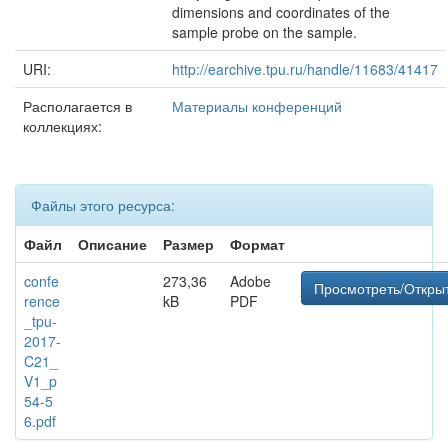
dimensions and coordinates of the
sample probe on the sample.
URI:
http://earchive.tpu.ru/handle/11683/41417
Располагается в
Материалы конференций
коллекциях:
Файлы этого ресурса:
Файл
Описание
Размер
Формат
confe
273,36
Adobe
Просмотреть/Откры
rence
kB
PDF
_tpu-
2017-
C21_
V1_p
54-5
6.pdf