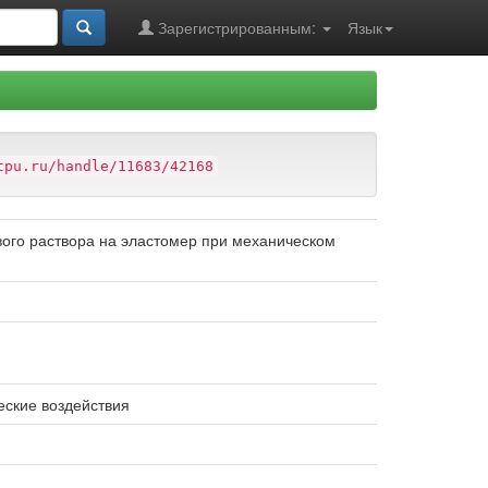
Зарегистрированным:
Язык
tpu.ru/handle/11683/42168
вого раствора на эластомер при механическом
еские воздействия