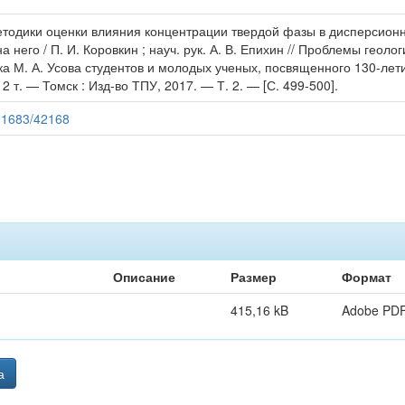
етодики оценки влияния концентрации твердой фазы в дисперсионн
 него / П. И. Коровкин ; науч. рук. А. В. Епихин // Проблемы геол
 М. А. Усова студентов и молодых ученых, посвященного 130-лет
в 2 т. — Томск : Изд-во ТПУ, 2017. — Т. 2. — [С. 499-500].
/11683/42168
Описание
Размер
Формат
415,16 kB
Adobe PD
а