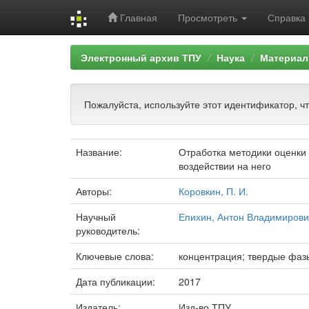
Главная
Просмотреть
Справка
Skip
Электронный архив ТПУ
Наука
Материал
navigation
Пожалуйста, используйте этот идентификатор, ч
Название:
Отработка методики оценки
воздействии на него
Авторы:
Коровкин, П. И.
Научный
Епихин, Антон Владимирови
руководитель:
Ключевые слова:
концентрация; твердые фаз
Дата публикации:
2017
Издатель:
Изд-во ТПУ