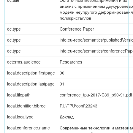
dc.title
Остаточные мезонапряжения и их
анализ с применением двухуровнев
модели неупругого деформирования
поликристаллов
dc.type
Conference Paper
dc.type
info:eu-repo/semantics/publishedVersi
dc.type
info:eu-repo/semantics/conferencePap
dcterms.audience
Researches
local.description.firstpage
90
local.description.lastpage
91
local.filepath
conference_tpu-2017-C39_p90-91.pdf
local.identifier.bibrec
RU\TPU\conf\23243
local.localtype
Доклад
local.conference.name
Современные технологии и материа