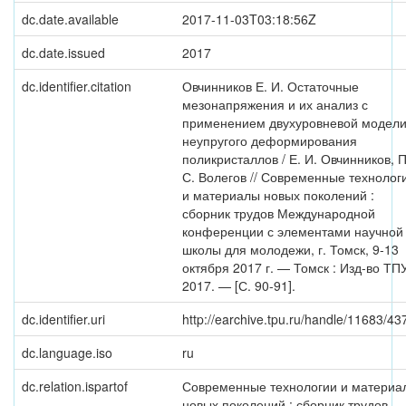
dc.date.available
2017-11-03T03:18:56Z
dc.date.issued
2017
dc.identifier.citation
Овчинников Е. И. Остаточные
мезонапряжения и их анализ с
применением двухуровневой модел
неупругого деформирования
поликристаллов / Е. И. Овчинников, П
С. Волегов // Современные технолог
и материалы новых поколений :
сборник трудов Международной
конференции с элементами научной
школы для молодежи, г. Томск, 9-13
октября 2017 г. — Томск : Изд-во ТП
2017. — [С. 90-91].
dc.identifier.uri
http://earchive.tpu.ru/handle/11683/43
dc.language.iso
ru
dc.relation.ispartof
Современные технологии и материа
новых поколений : сборник трудов