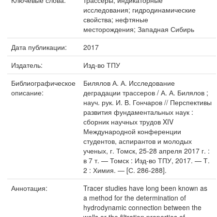
Ключевые слова:
трассеры; индикаторные
исследования; гидродинамические
свойства; нефтяные
месторождения; Западная Сибирь
Дата публикации:
2017
Издатель:
Изд-во ТПУ
Библиографическое
Билялов А. А. Исследование
описание:
деградации трассеров / А. А. Билялов ;
науч. рук. И. В. Гончаров // Перспективы
развития фундаментальных наук :
сборник научных трудов XIV
Международной конференции
студентов, аспирантов и молодых
ученых, г. Томск, 25-28 апреля 2017 г. :
в 7 т. — Томск : Изд-во ТПУ, 2017. — Т.
2 : Химия. — [С. 286-288].
Аннотация:
Tracer studies have long been known as
a method for the determination of
hydrodynamic connection between the