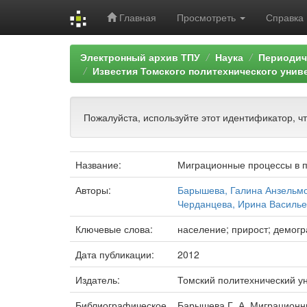
Главная
Просмотреть
Справка
Skip
Электронный архив ТПУ
Наука
Периодич
navigation
Известия Томского политехнического унив
Пожалуйста, используйте этот идентификатор, ч
Название:
Миграционные процессы в п
Авторы:
Барышева, Галина Анзельм
Черданцева, Ирина Василь
Ключевые слова:
население; прирост; демогр
Дата публикации:
2012
Издатель:
Томский политехнический у
Библиографическое
Барышева Г. А. Миграционны