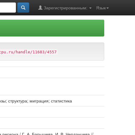
Зарегистрированным:
Язык
tpu.ru/handle/11683/4557
ы; структура; миграция; статистика
егиона / Г. А. Барышева, И. В. Черданцева //