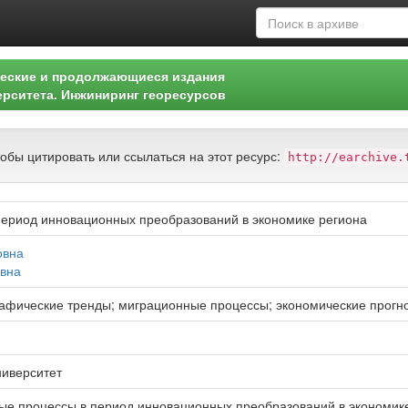
еские и продолжающиеся издания
ерситета. Инжиниринг георесурсов
тобы цитировать или ссылаться на этот ресурс:
http://earchive.
ериод инновационных преобразований в экономике региона
овна
евна
афические тренды; миграционные процессы; экономические прогноз
ниверситет
е процессы в период инновационных преобразований в экономике р